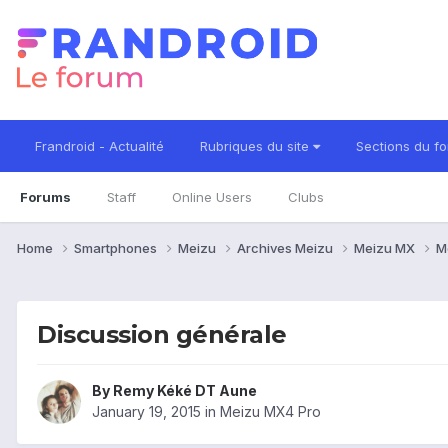
Frandroid - Actualité
Rubriques du site
Sections du f
Forums
Staff
Online Users
Clubs
Home
Smartphones
Meizu
Archives Meizu
Meizu MX
M
Discussion générale
By
Remy Kéké DT Aune
January 19, 2015
in
Meizu MX4 Pro