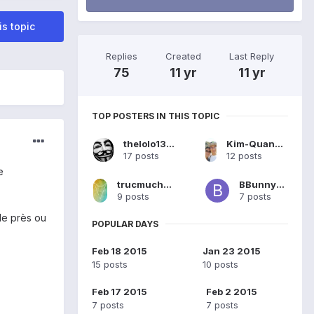
is topic
Replies
Created
Last Reply
75
11 yr
11 yr
TOP POSTERS IN THIS TOPIC
thelolo13008
Kim-Quang Bernard Chhor
17 posts
12 posts
e
trucmuchebidule abc
BBunny92
9 posts
7 posts
de près ou
POPULAR DAYS
Feb 18 2015
Jan 23 2015
15 posts
10 posts
Feb 17 2015
Feb 2 2015
7 posts
7 posts