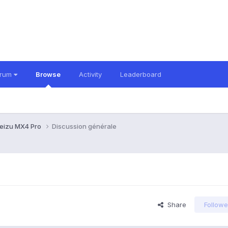
orum
Browse
Activity
Leaderboard
eizu MX4 Pro
Discussion générale
Share
Followe