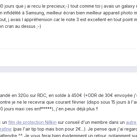
 10 jours que j ai recu le precieux;-) tout comme toi j avais un galaxy 
 infidélité à Samsung, meilleur écran bien meilleur appareil photo m
tout, j avais l appréhension car le note 3 est excellent en tout point 
n cran au dessus ;-)
commandé en 32Go sur RDC, en solde à 450€ (+ODR de 30€ envoyée j
contre je ne le recevrai que courant février (dispo sous 15 jours à l'a
 jours maxi ces enf*****), j'en peux déjà plus !!
: un
film de protection Nillkin
sur conseil d'un membre dans un
autre
rafine
(pas l'air tip top mais bon pour 2€...). Je pense que j'ai regar
'à attendre ^^. Je vous ferai bien évidemment un retour, notamment sur