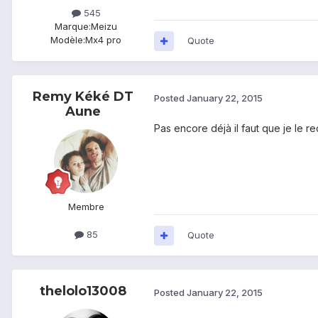
545
Marque:
Meizu
Modèle:
Mx4 pro
Quote
Remy Kéké DT
Posted
January 22, 2015
Aune
Pas encore déjà il faut que je le r
Membre
85
Quote
thelolo13008
Posted
January 22, 2015