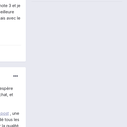
note 3 et je
eilleure
mais avec le
'espère
chat, et
 post
, une
dé tous les
 la qualité