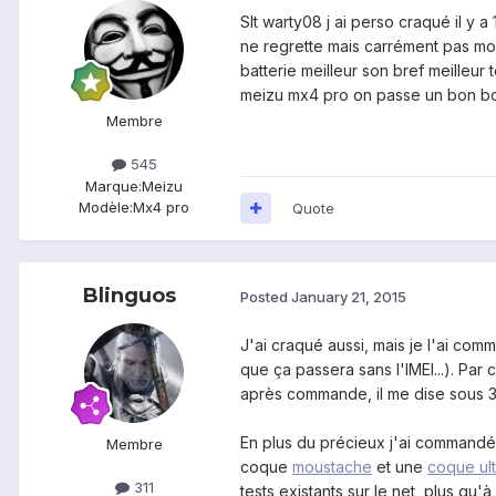
Slt warty08 j ai perso craqué il y a
ne regrette mais carrément pas mon
batterie meilleur son bref meilleur 
meizu mx4 pro on passe un bon bo
Membre
545
Marque:
Meizu
Modèle:
Mx4 pro
Quote
Blinguos
Posted
January 21, 2015
J'ai craqué aussi, mais je l'ai 
que ça passera sans l'IMEI...). Par 
après commande, il me dise sous 30
En plus du précieux j'ai commandé
Membre
coque
moustache
et une
coque ult
311
tests existants sur le net, plus qu