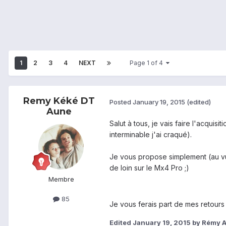
1
2
3
4
NEXT
Page 1 of 4
Remy Kéké DT
Posted
January 19, 2015
(edited)
Aune
Salut à tous, je vais faire l'acqui
interminable j'ai craqué).
Je vous propose simplement (au vu
de loin sur le Mx4 Pro ;)
Membre
85
Je vous ferais part de mes retours 
Edited
January 19, 2015
by Rémy 