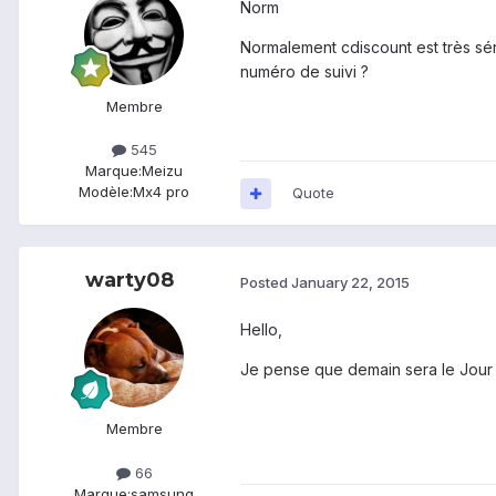
Norm
Normalement cdiscount est très séri
numéro de suivi ?
Membre
545
Marque:
Meizu
Modèle:
Mx4 pro
Quote
warty08
Posted
January 22, 2015
Hello,
Je pense que demain sera le Jour J !
Membre
66
Marque:
samsung