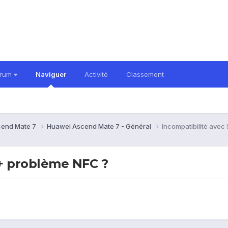
orum
Naviguer
Activité
Classement
cend Mate 7
Huawei Ascend Mate 7 - Général
Incompatibilité ave
 + problème NFC ?