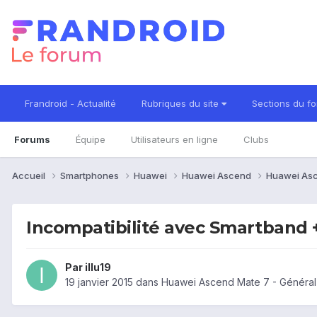
Frandroid - Actualité
Rubriques du site
Sections du f
Forums
Équipe
Utilisateurs en ligne
Clubs
Accueil
Smartphones
Huawei
Huawei Ascend
Huawei As
Incompatibilité avec Smartband
Par
illu19
19 janvier 2015
dans
Huawei Ascend Mate 7 - Général