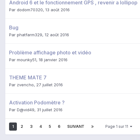
Android 6 et le fonctionnement GPS , revenir a lollipop
Par
dodom70320
,
13 août 2016
Bug
Par
phatfarm329
,
12 août 2016
Problème affichage photo et vidéo
Par
mounky51
,
18 janvier 2016
THEME MATE 7
Par
zvencho
,
27 juillet 2016
Activation Podomètre ?
Par
D@vid49
,
31 juillet 2016
1
2
3
4
5
6
SUIVANT
Page 1 sur 11