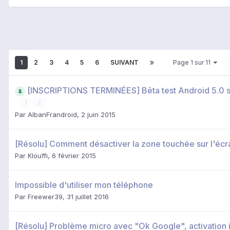
1
2
3
4
5
6
SUIVANT
Page 1 sur 11
[INSCRIPTIONS TERMINÉES] Bêta test Android 5.0 s
1
2
Par
AlbanFrandroid
,
2 juin 2015
[Résolu] Comment désactiver la zone touchée sur l'écr
Par
Klouffi
,
6 février 2015
Impossible d'utiliser mon téléphone
Par
Freewer39
,
31 juillet 2016
[Résolu] Problème micro avec "Ok Google", activation 