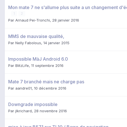
Mon mate 7 ne s'allume plus suite a un changement d'éc
1
2
Par
Arnaud Pei-Tronchi
,
28 janvier 2016
MMS de mauvaise qualité,
Par
Nelly Fabolous
,
14 janvier 2015
Impossible MàJ Android 6.0
Par
BlitzLife
,
11 septembre 2016
Mate 7 branché mais ne charge pas
Par
aandre01
,
10 décembre 2016
Downgrade impossible
Par
jlkrichard
,
28 novembre 2016
mise à jour B571 sur TL10 / Barre de navigation