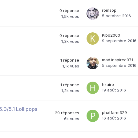
romsop
0
réponse
5 octobre 2016
1,5k
vues
Kibo2000
0
réponse
9 septembre 2016
1,3k
vues
mad.inspired971
1
réponse
5 septembre 2016
1,1k
vues
hzaire
1
réponse
19 août 2016
1,2k
vues
.0/5.1 Lollipops
phatfarm329
29
réponses
16 août 2016
6k
vues