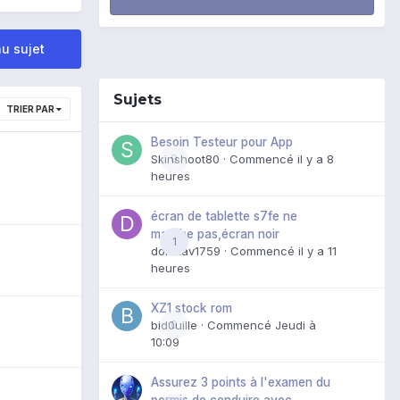
u sujet
Sujets
TRIER PAR
Besoin Testeur pour App
Skinshoot80
0
· Commencé
il y a 8
heures
écran de tablette s7fe ne
marche pas,écran noir
1
domxav1759
· Commencé
il y a 11
heures
XZ1 stock rom
bid0uille
0
· Commencé
Jeudi à
10:09
Assurez 3 points à l'examen du
permis de conduire avec