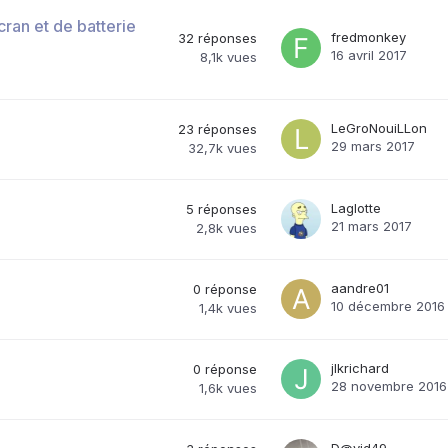
ran et de batterie
fredmonkey
32
réponses
16 avril 2017
8,1k
vues
LeGroNouiLLon
23
réponses
29 mars 2017
32,7k
vues
Laglotte
5
réponses
21 mars 2017
2,8k
vues
aandre01
0
réponse
10 décembre 2016
1,4k
vues
jlkrichard
0
réponse
28 novembre 2016
1,6k
vues
D@vid49