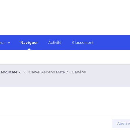
orum
Naviguer
Activité
Classement
cend Mate 7
Huawei Ascend Mate 7 - Général
Abonn