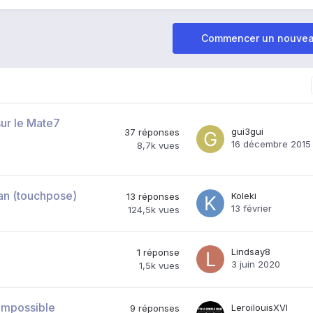
Commencer un nouvea
ur le Mate7
gui3gui
37
réponses
16 décembre 2015
8,7k
vues
an (touchpose)
Koleki
13
réponses
13 février
124,5k
vues
Lindsay8
1
réponse
3 juin 2020
1,5k
vues
impossible
LeroilouisXVI
9
réponses