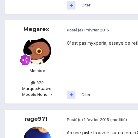
Citer
Megarex
Posté(e)
1 février 2015
C'est pas myxperia, essaye de refla
Membre
379
Marque:
Huawei
Modèle:
Honor 7
Citer
rage971
Posté(e)
1 février 2015
(modifié)
Ah une piste trouvée sur un forum S