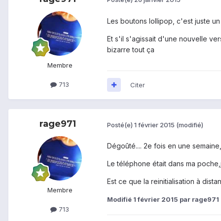
Les boutons lollipop, c'est juste u
Et s'il s'agissait d'une nouvelle ver
bizarre tout ça
Membre
713
Citer
rage971
Posté(e)
1 février 2015
(modifié)
Dégoûté.... 2e fois en une semaine,
Le téléphone était dans ma poche,je
Est ce que la reinitialisation à dis
Membre
Modifié
1 février 2015
par rage971
713