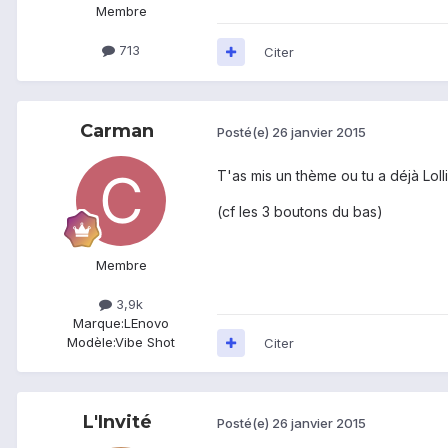
Membre
713
Citer
Carman
Posté(e)
26 janvier 2015
T'as mis un thème ou tu a déjà Lol
(cf les 3 boutons du bas)
Membre
3,9k
Marque:
LEnovo
Modèle:
Vibe Shot
Citer
L'Invité
Posté(e)
26 janvier 2015