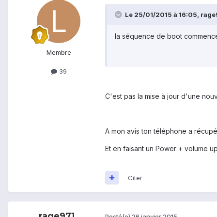
Le 25/01/2015 à 16:05, rage9
la séquence de boot commence. Fa
Membre
39
C'est pas la mise à jour d'une nou
A mon avis ton téléphone a récupérer
Et en faisant un Power + volume up 
Citer
rage971
Posté(e)
26 janvier 2015