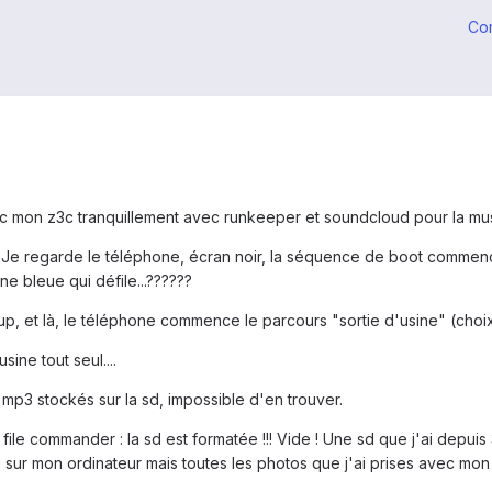
Co
vec mon z3c tranquillement avec runkeeper et soundcloud pour la mu
Je regarde le téléphone, écran noir, la séquence de boot commence.
ne bleue qui défile...??????
, et là, le téléphone commence le parcours "sortie d'usine" (choix
ine tout seul....
s mp3 stockés sur la sd, impossible d'en trouver.
 file commander : la sd est formatée !!! Vide ! Une sd que j'ai depu
r mon ordinateur mais toutes les photos que j'ai prises avec mon z3