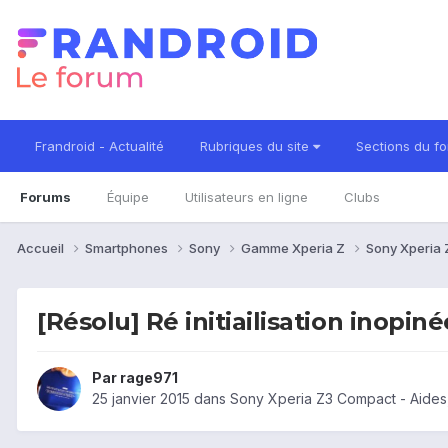
Frandroid - Actualité
Rubriques du site
Sections du f
Forums
Équipe
Utilisateurs en ligne
Clubs
Accueil
Smartphones
Sony
Gamme Xperia Z
Sony Xperia
[Résolu] Ré initiailisation inopiné
Par
rage971
25 janvier 2015
dans
Sony Xperia Z3 Compact - Aides