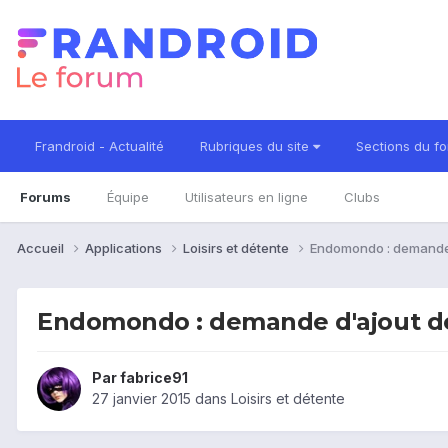
Frandroid - Actualité
Rubriques du site
Sections du f
Forums
Équipe
Utilisateurs en ligne
Clubs
Accueil
Applications
Loisirs et détente
Endomondo : demande 
Endomondo : demande d'ajout de
Par
fabrice91
27 janvier 2015
dans
Loisirs et détente