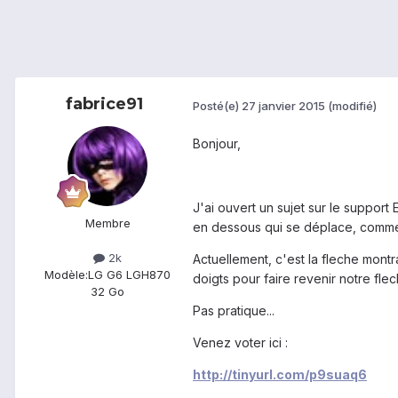
fabrice91
Posté(e)
27 janvier 2015
(modifié)
Bonjour,
J'ai ouvert un sujet sur le support
Membre
en dessous qui se déplace, comme
2k
Actuellement, c'est la fleche montr
Modèle:
LG G6 LGH870
doigts pour faire revenir notre flec
32 Go
Pas pratique...
Venez voter ici :
http://tinyurl.com/p9suaq6