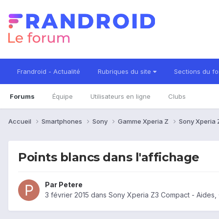
Frandroid - Actualité
Rubriques du site
Sections du f
Forums
Équipe
Utilisateurs en ligne
Clubs
Accueil
Smartphones
Sony
Gamme Xperia Z
Sony Xperia
Points blancs dans l'affichage
Par
Petere
3 février 2015
dans
Sony Xperia Z3 Compact - Aides,