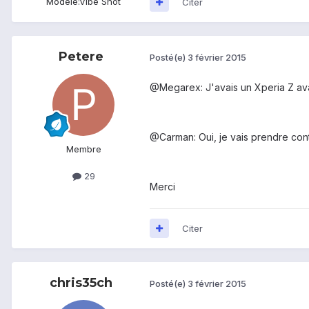
Modèle:
Vibe Shot
Citer
Petere
Posté(e)
3 février 2015
@Megarex: J'avais un Xperia Z avan
@Carman: Oui, je vais prendre con
Membre
29
Merci
Citer
chris35ch
Posté(e)
3 février 2015