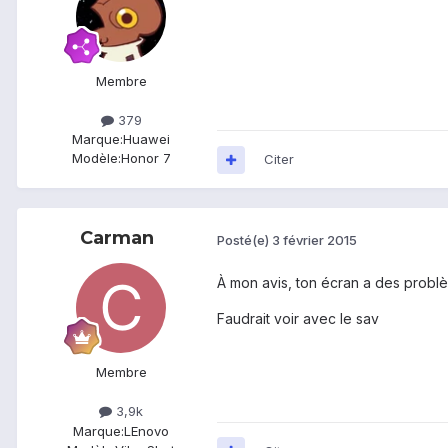
Membre
379
Marque:
Huawei
Modèle:
Honor 7
Citer
Carman
Posté(e)
3 février 2015
À mon avis, ton écran a des probl
Faudrait voir avec le sav
Membre
3,9k
Marque:
LEnovo