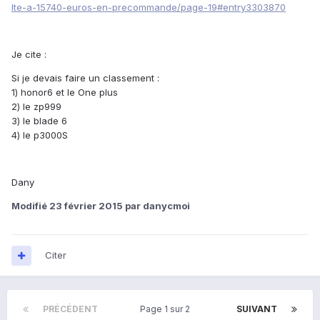
lte-a-15740-euros-en-precommande/page-19#entry3303870
Je cite :
Si je devais faire un classement :
1) honor6 et le One plus
2) le zp999
3) le blade 6
4) le p3000S
Dany
Modifié
23 février 2015
par danycmoi
Citer
PRÉCÉDENT
Page 1 sur 2
SUIVANT