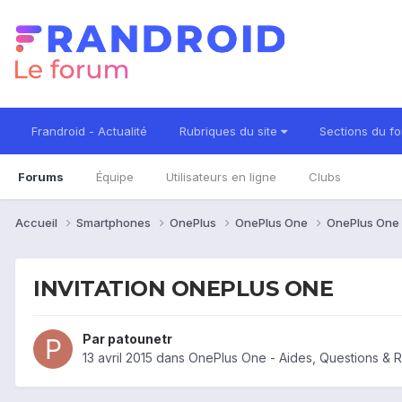
Frandroid - Actualité
Rubriques du site
Sections du f
Forums
Équipe
Utilisateurs en ligne
Clubs
Accueil
Smartphones
OnePlus
OnePlus One
OnePlus One 
INVITATION ONEPLUS ONE
Par
patounetr
13 avril 2015
dans
OnePlus One - Aides, Questions &