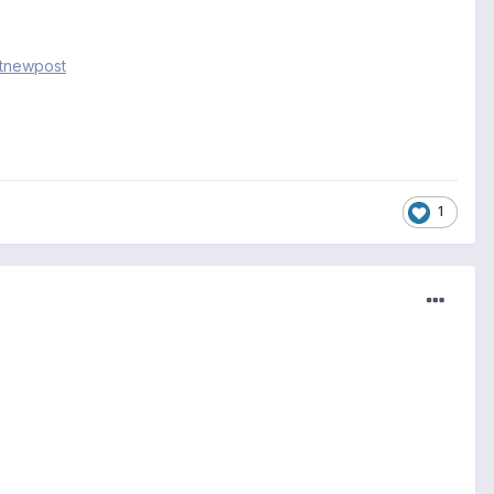
etnewpost
1