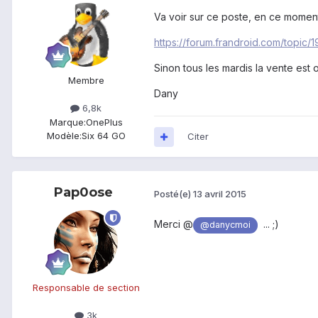
Va voir sur ce poste, en ce moment
https://forum.frandroid.com/topic
Sinon tous les mardis la vente est o
Membre
Dany
6,8k
Marque:
OnePlus
Modèle:
Six 64 GO
Citer
Pap0ose
Posté(e)
13 avril 2015
Merci @
... ;)
@danycmoi
Responsable de section
3k