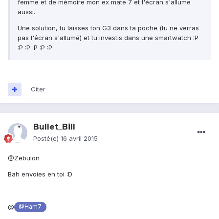
femme et de mémoire mon ex mate 7 et l'écran s'allume
aussi.
Une solution, tu laisses ton G3 dans ta poche (tu ne verras
pas l'écran s'allumé) et tu investis dans une smartwatch :P
:P :P :P :P :P
Citer
Bullet_Bill
Posté(e)
16 avril 2015
@Zebulon
Bah envoies en toi :D
@
@Ham7