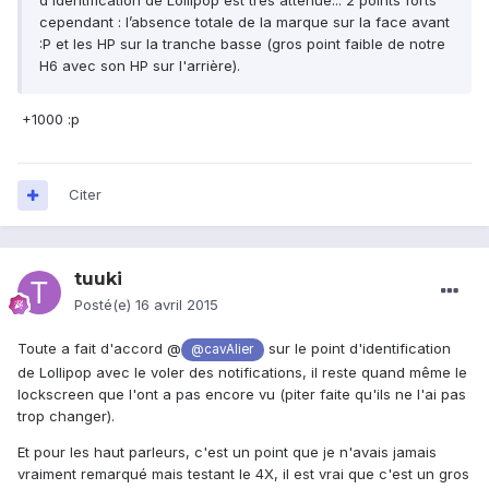
d'identification de Lollipop est très atténué... 2 points forts
cependant : l’absence totale de la marque sur la face avant
:P et les HP sur la tranche basse (gros point faible de notre
H6 avec son HP sur l'arrière).
+1000 :p
Citer
tuuki
Posté(e)
16 avril 2015
Toute a fait d'accord @
sur le point
d'identification
@cavAlier
de Lollipop avec le voler des notifications, il reste quand même le
lockscreen que l'ont a pas encore vu (piter faite qu'ils ne l'ai pas
trop changer).
Et pour les haut parleurs, c'est un point que je n'avais jamais
vraiment remarqué mais testant le 4X, il est vrai que c'est un gros