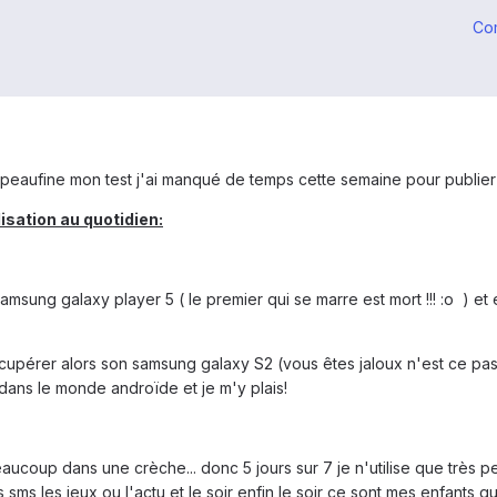
Co
 je peaufine mon test j'ai manqué de temps cette semaine pour publier 
isation au quotidien:
amsung galaxy player 5 ( le premier qui se marre est mort !!! :o ) et 
récupérer alors son samsung galaxy S2 (vous êtes jaloux n'est ce pas
r dans le monde androïde et je m'y plais!
aucoup dans une crèche... donc 5 jours sur 7 je n'utilise que très pe
sms les jeux ou l'actu et le soir enfin le soir ce sont mes enfants q