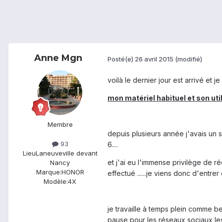
Anne Mgn
Posté(e)
26 avril 2015
(modifié)
voilà le dernier jour est arrivé et
mon matériel habituel et son util
Membre
depuis plusieurs année j'avais un s
93
6....
Lieu
Laneuveville devant
et j'ai eu l'immense privilège de 
Nancy
Marque:
HONOR
effectué ......je viens donc d'entre
Modèle:
4X
je travaille à temps plein comme be
pause pour les réseaux sociaux les 