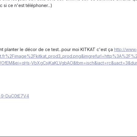
si ce n'est téléphoner...)
t planter le décor de ce test...pour moi KITKAT c'est ça
http://www.
t.fr%2Fimage%2Fkitkat_prod3_prod.png&imgrefurl=http%3A%2
OfEM&ei=qHs-VbXgCsjKaKLVgbAO&tbm=isch&iact=rc&uact=3&du
v=9-DuC0tE7V4