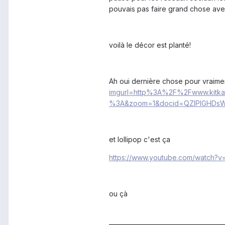
pouvais pas faire grand chose avec 
voilà le décor est planté!
Ah oui dernière chose pour vraimen
imgurl=http%3A%2F%2Fwww.kitka
%3A&zoom=1&docid=QZIPIGHDsW
et lollipop c'est ça
https://www.youtube.com/watch?
ou çà