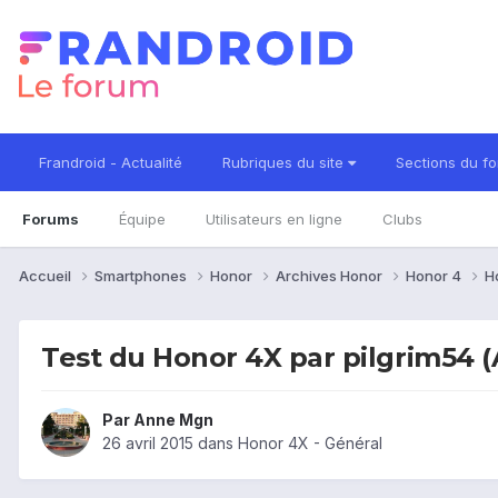
Frandroid - Actualité
Rubriques du site
Sections du f
Forums
Équipe
Utilisateurs en ligne
Clubs
Accueil
Smartphones
Honor
Archives Honor
Honor 4
H
Test du Honor 4X par pilgrim54 
Par
Anne Mgn
26 avril 2015
dans
Honor 4X - Général