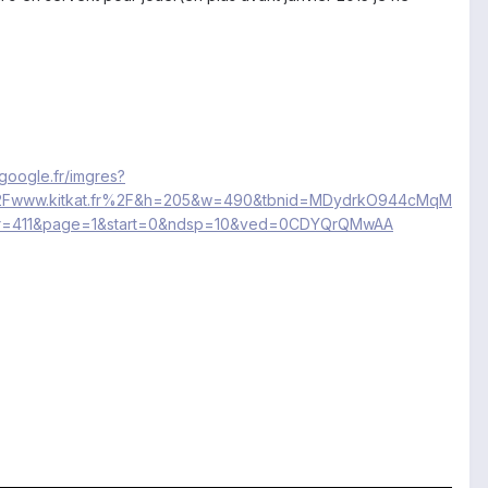
google.fr/imgres?
F%2Fwww.kitkat.fr%2F&h=205&w=490&tbnid=MDydrkO944cMqM
r=411&page=1&start=0&ndsp=10&ved=0CDYQrQMwAA