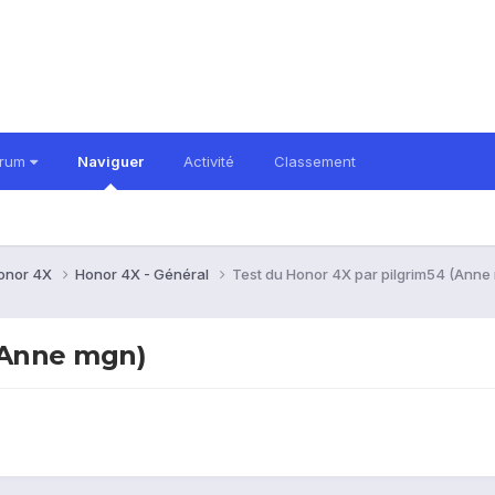
orum
Naviguer
Activité
Classement
onor 4X
Honor 4X - Général
Test du Honor 4X par pilgrim54 (Anne
(Anne mgn)