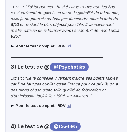
Extrait :
"J'ai longuement hésité car je trouve que les 8go
c'est vraiment du gachis au vu de la globalité du téléphone,
mais je ne pourrais au final pas descendre sous la note de
8/10
en restant le plus objectif possible. Il va maintenant
m'être difficile de retourner avec l'écran 4.7' de mon Lumia
925."
Pour le test complet : RDV
ici
.
►
____________________________________________________
3) Le test de @
@Psychotiks
Extrait : "
Je le conseille vivement malgré ses points faibles
car il ne faut pas oublier qu’en France pour ce prix là, on a
pas grand chose d’une telle qualité de fabrication et
d’optimisation logicielle ! 199€ sur Amazon !"
Pour le test complet : RDV
ici
.
►
____________________________________________________
4) Le test de @
@Cseb95