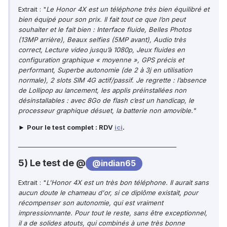
Extrait : "
Le Honor 4X est un téléphone très bien équilibré et
bien équipé pour son prix.
Il fait tout ce que l’on peut
souhaiter et le fait bien : Interface fluide, Belles Photos
(13MP arrière), Beaux selfies (5MP avant), Audio très
correct, Lecture video jusqu’à 1080p, Jeux fluides en
configuration graphique « moyenne », GPS précis et
performant, Superbe autonomie (de 2 à 3j en utilisation
normale), 2 slots SIM 4G actif/passif.
Je regrette : l’absence
de Lollipop au lancement, les applis préinstallées non
désinstallables : avec 8Go de flash c’est un handicap, le
processeur graphique désuet, la batterie non amovible."
Pour le test complet : RDV
ici
.
►
____________________________________________________
5) Le test de @
@indian65
Extrait : "
L'Honor 4X est un très bon téléphone. Il aurait sans
aucun doute le chameau d'or, si ce diplôme existait, pour
récompenser son autonomie, qui est vraiment
impressionnante. Pour tout le reste, sans être exceptionnel,
il a de solides atouts, qui combinés à une très bonne