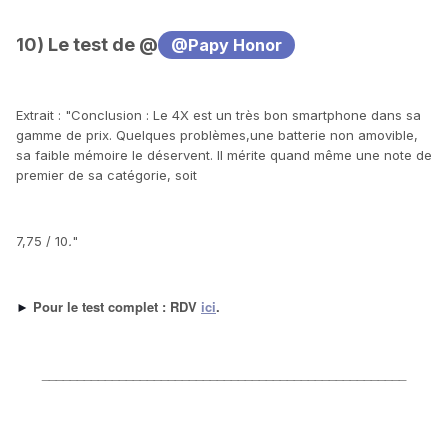
10) Le test de @
@Papy Honor
Extrait : "
Conclusion : Le 4X est un très bon smartphone dans sa
gamme de prix. Quelques problèmes,une batterie non amovible,
sa faible mémoire le déservent. Il mérite quand même une note de
premier de sa catégorie, soit
7,75 / 10
.
"
Pour le test complet : RDV
ici
.
►
____________________________________________________