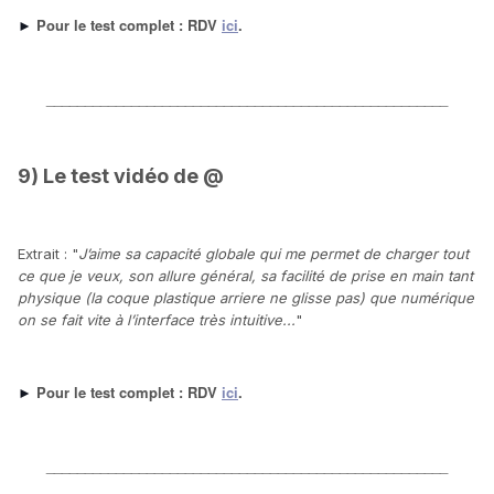
Pour le test complet : RDV
ici
.
►
____________________________________________________
9) Le test vidéo de @
Extrait : "
J’aime sa capacité globale qui me permet de charger tout
ce que je veux,
son allure général, s
a facilité de prise en main tant
physique (la coque plastique arriere ne glisse pas) que numérique
on se fait vite à l’interface très intuitive...
"
Pour le test complet : RDV
ici
.
►
____________________________________________________