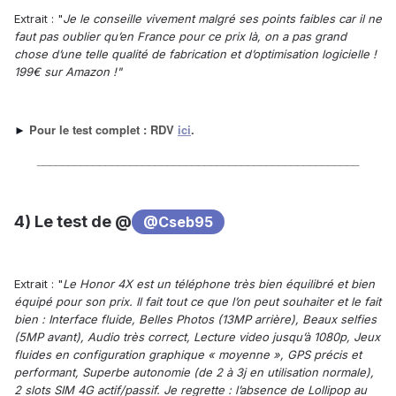
Extrait : "
Je le conseille vivement malgré ses points faibles car il ne
faut pas oublier qu’en France pour ce prix là, on a pas grand
chose d’une telle qualité de fabrication et d’optimisation logicielle !
199€ sur Amazon !"
Pour le test complet : RDV
ici
.
►
____________________________________________________
4) Le test de @
@Cseb95
Extrait : "
Le Honor 4X est un téléphone très bien équilibré et bien
équipé pour son prix.
Il fait tout ce que l’on peut souhaiter et le fait
bien : Interface fluide, Belles Photos (13MP arrière), Beaux selfies
(5MP avant), Audio très correct, Lecture video jusqu’à 1080p, Jeux
fluides en configuration graphique « moyenne », GPS précis et
performant, Superbe autonomie (de 2 à 3j en utilisation normale),
2 slots SIM 4G actif/passif.
Je regrette : l’absence de Lollipop au