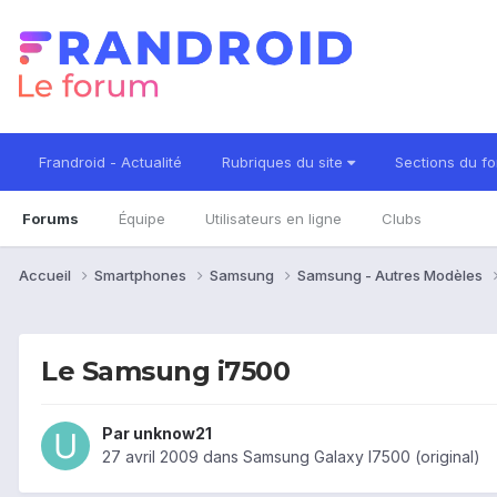
Frandroid - Actualité
Rubriques du site
Sections du f
Forums
Équipe
Utilisateurs en ligne
Clubs
Accueil
Smartphones
Samsung
Samsung - Autres Modèles
Le Samsung i7500
Par
unknow21
27 avril 2009
dans
Samsung Galaxy I7500 (original)