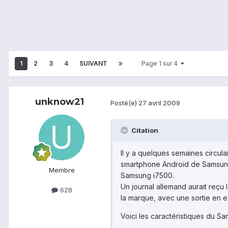
1
2
3
4
SUIVANT
Page 1 sur 4
unknow21
Posté(e)
27 avril 2009
Citation
Il y a quelques semaines circu
smartphone Android de Samsung.
Membre
Samsung i7500.
Un journal allemand aurait reçu
628
la marque, avec une sortie en e
Voici les caractéristiques du S