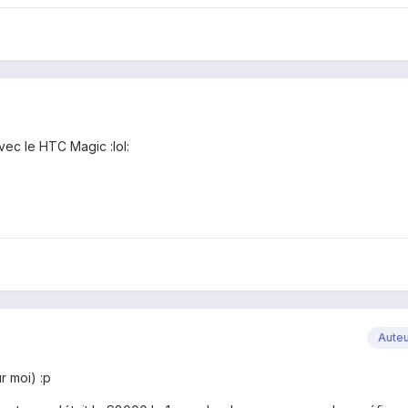
 avec le HTC Magic :lol:
Aute
r moi) :p