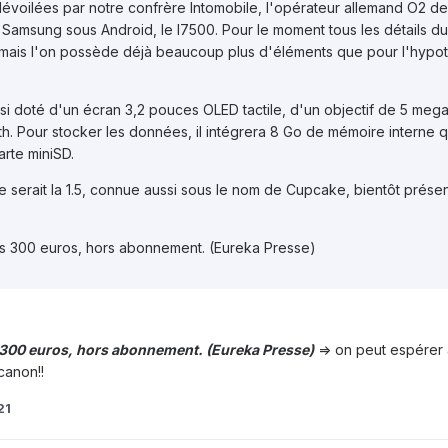
 dévoilées par notre confrère Intomobile, l'opérateur allemand O2 de
Samsung sous Android, le I7500. Pour le moment tous les détails du
mais l'on possède déjà beaucoup plus d'éléments que pour l'hypo
i doté d'un écran 3,2 pouces OLED tactile, d'un objectif de 5 mega
h. Pour stocker les données, il intégrera 8 Go de mémoire interne qu
rte miniSD.
serait la 1.5, connue aussi sous le nom de Cupcake, bientôt présen
 les 300 euros, hors abonnement. (Eureka Presse)
les 300 euros, hors abonnement. (Eureka Presse)
=> on peut espérer
canon!!
21