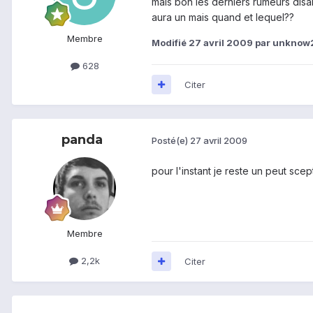
mais bon les derniers rumeurs disa
aura un mais quand et lequel??
Membre
Modifié
27 avril 2009
par unknow
628
Citer
panda
Posté(e)
27 avril 2009
pour l'instant je reste un peut scep
Membre
2,2k
Citer