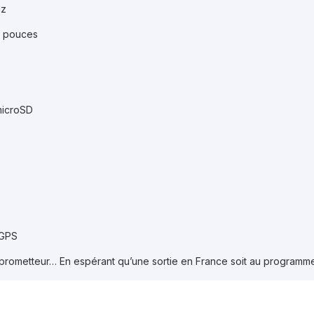
Hz
2 pouces
microSD
 GPS
rometteur… En espérant qu’une sortie en France soit au programme