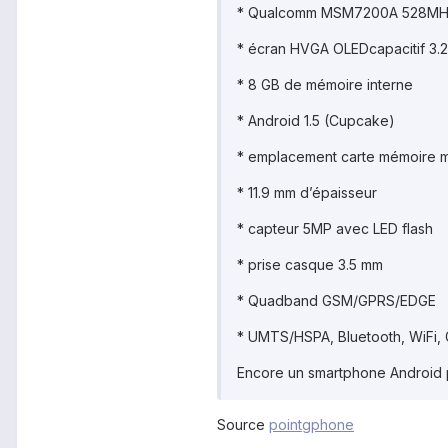
* Qualcomm MSM7200A 528M
* écran HVGA OLEDcapacitif 3.
* 8 GB de mémoire interne
* Android 1.5 (Cupcake)
* emplacement carte mémoire 
* 11.9 mm d’épaisseur
* capteur 5MP avec LED flash
* prise casque 3.5 mm
* Quadband GSM/GPRS/EDGE
* UMTS/HSPA, Bluetooth, WiFi,
Encore un smartphone Android p
Source
pointgphone