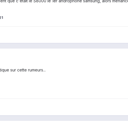
ient que c'était le S8000 le 1er androphone samsung, alors méfiance
21
tique sur cette rumeurs...