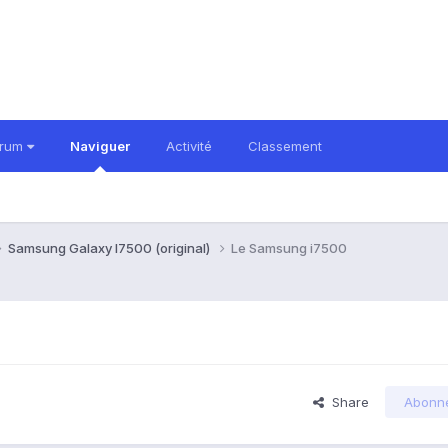
orum
Naviguer
Activité
Classement
Samsung Galaxy I7500 (original)
Le Samsung i7500
Share
Abonn