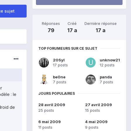
e sujet
Réponses
Créé
Dernière réponse
79
17 a
17 a
TOP FORUMEURS SUR CE SUJET
20Syl
unknow21
17 posts
12 posts
be0ne
panda
7 posts
7 posts
er
JOURS POPULAIRES
èle : le
28 avril 2009
27 avril 2009
droid de
25 posts
15 posts
6 mai 2009
4 mai 2009
11 posts
9 posts