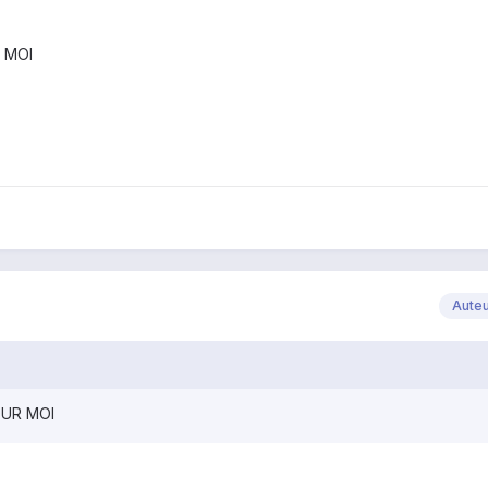
 MOI
Aute
OUR MOI