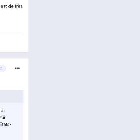
est de très
ur
id.
sur
Etats-