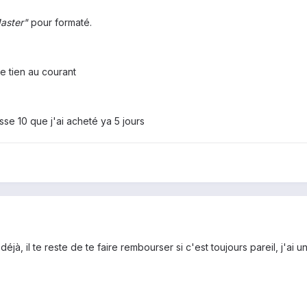
aster"
pour formaté.
te tien au courant
se 10 que j'ai acheté ya 5 jours
ait déjà, il te reste de te faire rembourser si c'est toujours pareil, 