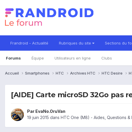
Frandroid - Actualité
Rubriques du site
Sections du f
Forums
Équipe
Utilisateurs en ligne
Clubs
Accueil
Smartphones
HTC
Archives HTC
HTC Desire
H
[AIDE] Carte microSD 32Go pas r
Par
EvaNo.OruVan
19 juin 2015
dans
HTC One (M8) - Aides, Questions &