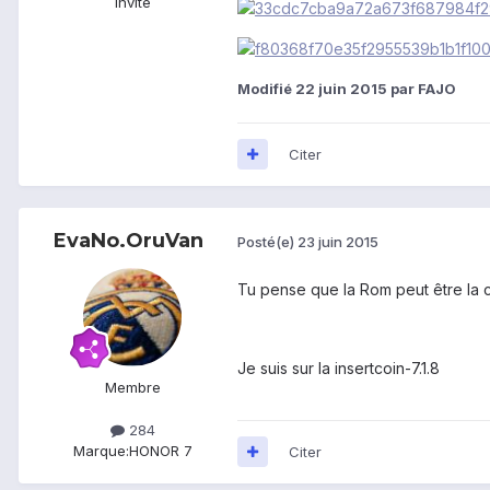
Invité
Modifié
22 juin 2015
par FAJO
Citer
EvaNo.OruVan
Posté(e)
23 juin 2015
Tu pense que la Rom peut être la 
Je suis sur la insertcoin-7.1.8
Membre
284
Marque:
HONOR 7
Citer