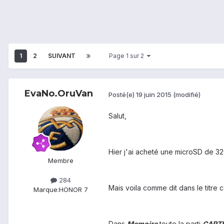
1
2
SUIVANT
Page 1 sur 2
EvaNo.OruVan
Posté(e)
19 juin 2015
(modifié)
Salut,
Hier j'ai acheté une microSD de 32G
Membre
284
Mais voila comme dit dans le titre 
Marque:
HONOR 7
Dans
Memoire
toute la parti
CART