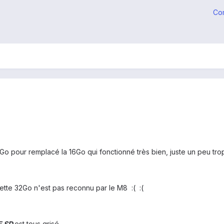
Co
o pour remplacé la 16Go qui fonctionné très bien, juste un peu trop
cette 32Go n'est pas reconnu par le M8 :( :(
E SD
est tous grisé