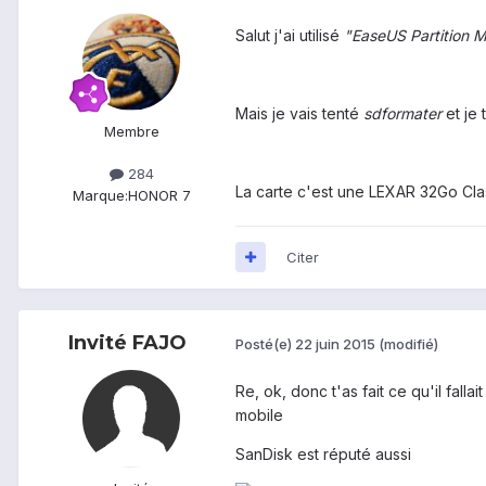
Salut j'ai utilisé
"EaseUS Partition M
Mais je vais tenté
sdformater
et je 
Membre
284
La carte c'est une LEXAR 32Go Clas
Marque:
HONOR 7
Citer
Invité FAJO
Posté(e)
22 juin 2015
(modifié)
Re, ok, donc t'as fait ce qu'il fall
mobile
SanDisk est réputé aussi