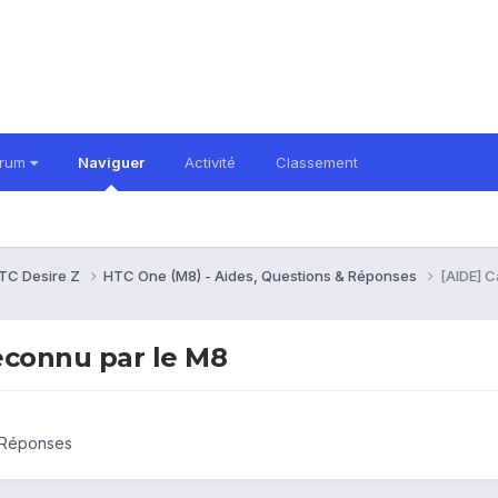
orum
Naviguer
Activité
Classement
TC Desire Z
HTC One (M8) - Aides, Questions & Réponses
[AIDE] 
econnu par le M8
 Réponses