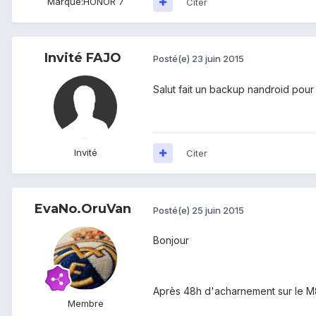
Marque:
HONOR 7
Citer
Invité FAJO
Posté(e)
23 juin 2015
Salut fait un backup nandroid pour ê
Invité
Citer
EvaNo.OruVan
Posté(e)
25 juin 2015
Bonjour
Après 48h d'acharnement sur le M8 
Membre