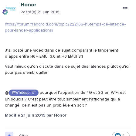
Honor
Posté(e)
21 juin 2015
https://forum.frandroid.com/topic/222166-h6temps-de-latence-
pour-lancer-applications/
J'ai posté une vidéo dans ce sujet comparant le lancement
d'apps entre H6+ EMUI 3.0 et H6 EMUI 3.1
Vaut mieux qu'on discute dans ce sujet des latences plutôt qu'ici
pour pas s'embrouiller
@
pourquoi l'apparition de 4G et 3G en WiFi est
@Whitespirit²
un soucis ? C'est peut être tout simplement l'affichage qui a
changé, ce n'est pas un problèùe en soit ?
Modifié
21 juin 2015
par Honor
Citer
1