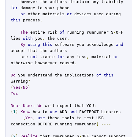
    however the authors disclaim any liability 
for
 damage to your phone

or
 other materials 
or
 devices used during 
this
 process
.
The
 entire risk 
of
 running rumrunner S
-
OFF 
lies 
with
 you
,
 the user
.
By
using
this
 software you acknowledge 
and
accept that the authors

    are 
not
 liable 
for
 any loss
,
 material 
or
otherwise howsoever caused
.
Do
 you understand the implications 
of
this
warning
?
(
Yes
/
No
)
Yes
Dear
User
:
We
 will expect that YOU
:
(
1
)
Know
 how to 
use
 ADB 
and
----
[
Yes
,
use
 these tools to test USB 
connection BEFORE running rumrunner
]
----
(
2
)
Realize
 that rumrunner S
-
OFF cannot support 