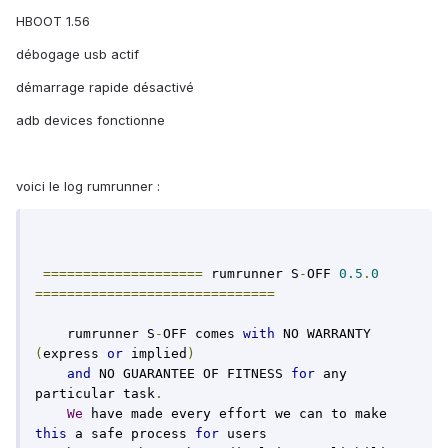
HBOOT 1.56
débogage usb actif
démarrage rapide désactivé
adb devices fonctionne
voici le log rumrunner :
====================
 rumrunner S
-
OFF 
0.5
.
0
==============================
    rumrunner S
-
OFF comes 
with
 NO WARRANTY 
(
express 
or
 implied
)
and
 NO GUARANTEE OF FITNESS 
for
 any 
particular task
.
We
 have made every effort we can to make 
this
 a safe process 
for
 users
