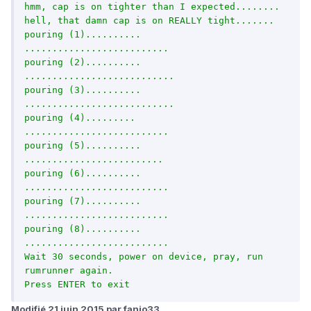
hmm, cap is on tighter than I expected........

hell, that damn cap is on REALLY tight.......

pouring (1)..........

..........................

pouring (2)..........

...........................

pouring (3)..........

...........................

pouring (4).........

..........................

pouring (5)..........

.........................

pouring (6)..........

..........................

pouring (7)..........

..........................

pouring (8)..........

..........................

Wait 30 seconds, power on device, pray, run 
rumrunner again.

Press ENTER to exit
Modifié
21 juin 2015
par fanjo33