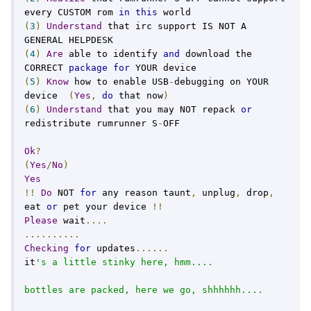
every CUSTOM rom 
in
this
(
3
)
Understand
 that irc support IS NOT A 
(
4
)
Are
 able to identify 
and
 download the 
CORRECT 
package
for
(
5
)
Know
 how to enable USB
-
debugging on YOUR 
device  
(
Yes
,
do
 that now
)
(
6
)
Understand
 that you may NOT repack 
or
redistribute rumrunner S
-
OFF

Ok
?
(
Yes
/
No
)
Yes
!!
Do
 NOT 
for
 any reason taunt
,
 unplug
,
 drop
,
eat 
or
 pet your device 
!!
Please
 wait
....
..........
Checking
for
 updates
......
it
's a little stinky here, hmm....

bottles are packed, here we go, shhhhhh....
