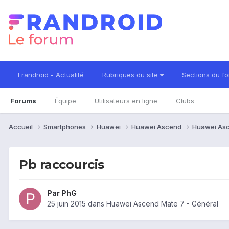
Frandroid - Actualité
Rubriques du site
Sections du f
Forums
Équipe
Utilisateurs en ligne
Clubs
Accueil
Smartphones
Huawei
Huawei Ascend
Huawei As
Pb raccourcis
Par
PhG
25 juin 2015
dans
Huawei Ascend Mate 7 - Général