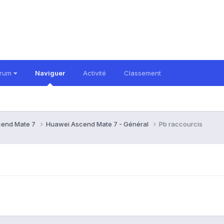
orum
Naviguer
Activité
Classement
cend Mate 7
Huawei Ascend Mate 7 - Général
Pb raccourcis