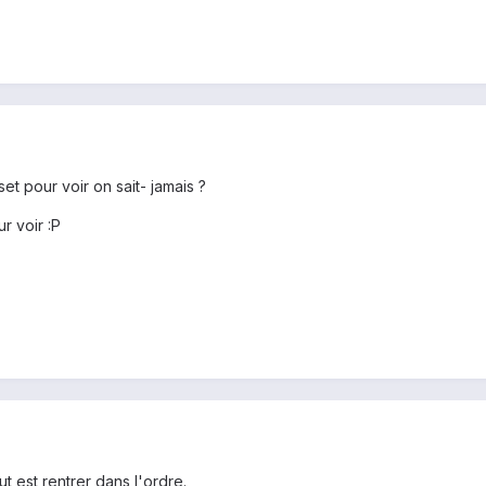
et pour voir on sait- jamais ?
r voir :P
t est rentrer dans l'ordre.