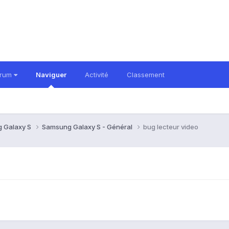
orum
Naviguer
Activité
Classement
 Galaxy S
Samsung Galaxy S - Général
bug lecteur video