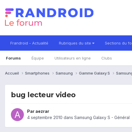
Frandroid - Actualité
Rubriques du site
Sections du f
Forums
Équipe
Utilisateurs en ligne
Clubs
Accueil
Smartphones
Samsung
Gamme Galaxy S
Samsung
bug lecteur video
Par
aezrar
4 septembre 2010
dans
Samsung Galaxy S - Général