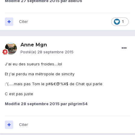
Modifié
27 septembre 2015
par abel06
Citer
1
Anne Mgn
Posté(e)
28 septembre 2015
J'ai eu des sueurs froides....lol
Et j'ai perdu ma métropole de simcity
:'(......mais pas Tom le p#&€@%¥$ de Chat qui parle
C est pas juste
Modifié
28 septembre 2015
par pilgrim54
Citer