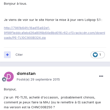
Bonjour à tous.
Je viens de voir sur le site Honor la mise à jour vers Lolipop 5.1 :
http://7961b64fc16ad15a92ef-
9f98f1eddca1ebd26a80f4b64e8bd016.r62.cf3.rackcdn.com/downl
oads/PE-TL10C900B324.zip
Citer
1
domstan
Posté(e)
29 septembre 2015
Bonjour,
j'ai un PE-TL10, acheté d'occasion, probablement chinois,
comment je peux faire la MAJ (ou le remettre à 0) sachant que
ma version est la CHNC00B250 ?