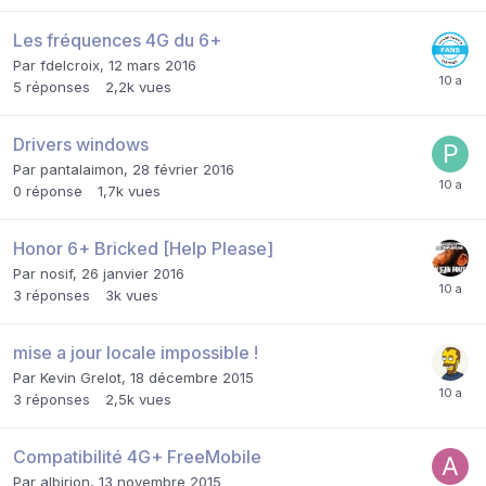
Les fréquences 4G du 6+
Par
fdelcroix
,
12 mars 2016
5
réponses
2,2k
vues
Drivers windows
Par
pantalaimon
,
28 février 2016
0
réponse
1,7k
vues
Honor 6+ Bricked [Help Please]
Par
nosif
,
26 janvier 2016
3
réponses
3k
vues
mise a jour locale impossible !
Par
Kevin Grelot
,
18 décembre 2015
3
réponses
2,5k
vues
Compatibilité 4G+ FreeMobile
Par
albirion
,
13 novembre 2015