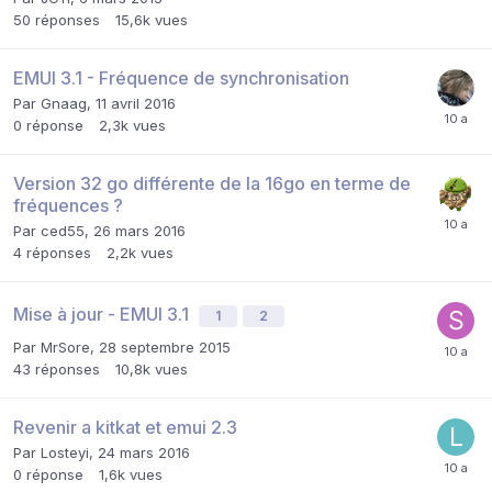
50
réponses
15,6k
vues
EMUI 3.1 - Fréquence de synchronisation
Par
Gnaag
,
11 avril 2016
0
réponse
2,3k
vues
Version 32 go différente de la 16go en terme de
fréquences ?
Par
ced55
,
26 mars 2016
4
réponses
2,2k
vues
Mise à jour - EMUI 3.1
1
2
Par
MrSore
,
28 septembre 2015
43
réponses
10,8k
vues
Revenir a kitkat et emui 2.3
Par
Losteyi
,
24 mars 2016
0
réponse
1,6k
vues