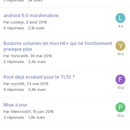
5
réponses
2k
vues
android 6.0 marshmallow
Par
Losteyi
,
3 août 2016
6
réponses
2,1k
vues
Boutons volumes de mon h6+ qui ne fonctionnent
presque plus
Par
Yonice06
,
30 mai 2016
2
réponses
2,4k
vues
Root déjà existant pour le TL10 ?
Par
nyco99
,
23 mai 2015
9
réponses
2,6k
vues
Mise à jour
Par
fdelcroix01
,
15 juin 2016
3
réponses
1,9k
vues