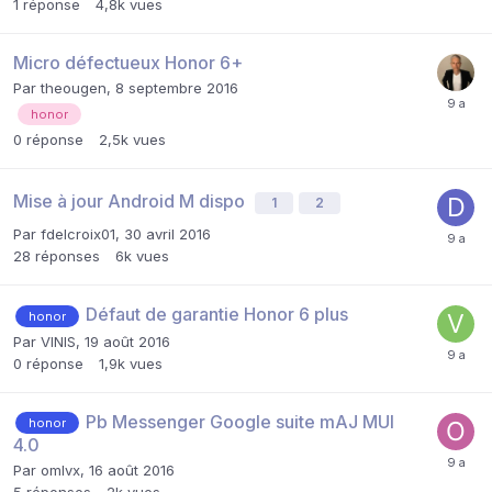
1
réponse
4,8k
vues
Micro défectueux Honor 6+
Par
theougen
,
8 septembre 2016
honor
0
réponse
2,5k
vues
Mise à jour Android M dispo
1
2
Par
fdelcroix01
,
30 avril 2016
28
réponses
6k
vues
Défaut de garantie Honor 6 plus
honor
Par
VINIS
,
19 août 2016
0
réponse
1,9k
vues
Pb Messenger Google suite mAJ MUI
honor
4.0
Par
omlvx
,
16 août 2016