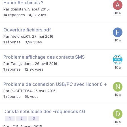
Honor 6+ chinois ?
Par
domstan
,
5 août 2015
14
réponses
4,3k
vues
Ouverture fichiers pdf
Par
fdelcroix01
,
27 mai 2016
1
réponse
3,9k
vues
Problème affichage des contacts SMS
Par
Zadigzidane
,
26 avril 2016
1
réponse
12,9k
vues
Problème de connexion USB/PC avec Honor 6 +
Par
PUCETTE64
,
15 avril 2016
1
réponse
6k
vues
Dans la nébuleuse des Fréquences 4G
1
2
3
Par
JC11
,
6 mars 2015