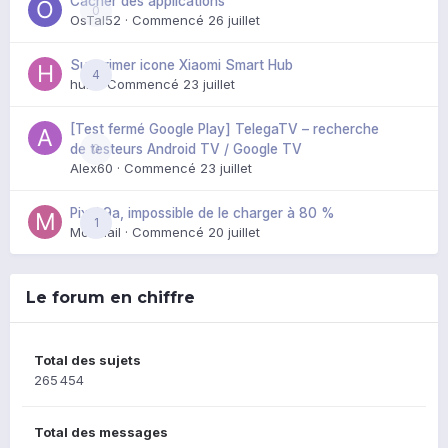
Cacher des applications
0
OsTal52
· Commencé
26 juillet
Supprimer icone Xiaomi Smart Hub
4
huik
· Commencé
23 juillet
[Test fermé Google Play] TelegaTV – recherche
0
de testeurs Android TV / Google TV
Alex60
· Commencé
23 juillet
Pixel 9a, impossible de le charger à 80 %
1
Mozmail
· Commencé
20 juillet
Le forum en chiffre
Total des sujets
265 454
Total des messages