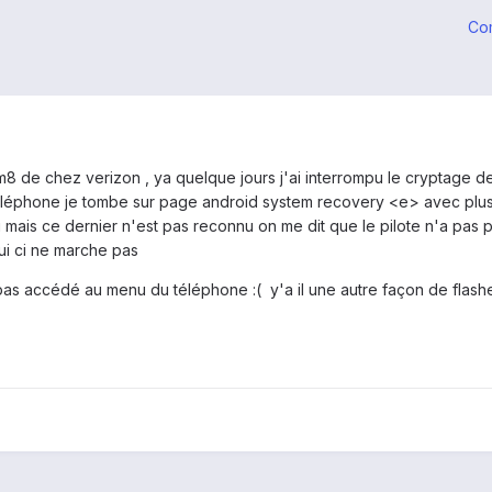
Co
 m8 de chez verizon , ya quelque jours j'ai interrompu le cryptage de
e téléphone je tombe sur page android system recovery <e> avec plu
mais ce dernier n'est pas reconnu on me dit que le pilote n'a pas pu
i ci ne marche pas
pas accédé au menu du téléphone :( y'a il une autre façon de flash