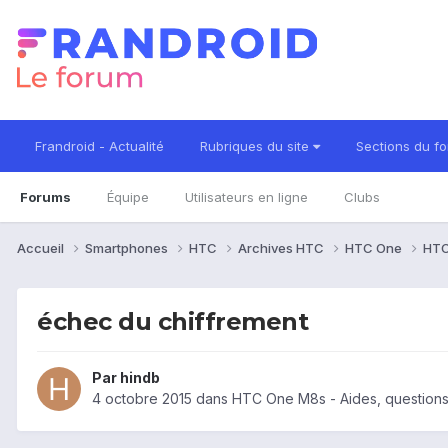
Frandroid - Actualité
Rubriques du site
Sections du f
Forums
Équipe
Utilisateurs en ligne
Clubs
Accueil
Smartphones
HTC
Archives HTC
HTC One
HTC
échec du chiffrement
Par
hindb
4 octobre 2015
dans
HTC One M8s - Aides, question