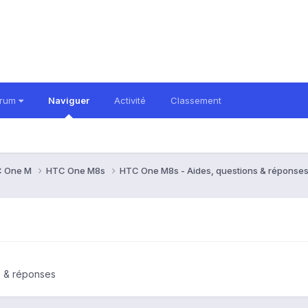
orum
Naviguer
Activité
Classement
 One M
HTC One M8s
HTC One M8s - Aides, questions & réponse
s & réponses