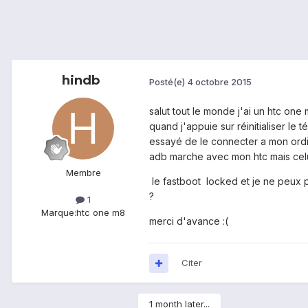
hindb
Posté(e)
4 octobre 2015
salut tout le monde j'ai un htc one
quand j'appuie sur réinitialiser l
essayé de le connecter a mon ordi 
adb marche avec mon htc mais celu
Membre
le fastboot locked et je ne peux 
?
1
Marque:
htc one m8
merci d'avance :(
Citer
1 month later...