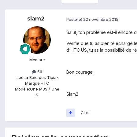
slam2
Posté(e)
22 novembre 2015
Salut, ton problème est-il encore d'
Vérifie que tu as bien téléchargé l
d'HTC US, tu as la possibilité de r
Membre
56
Bon courage.
Lieu
La Baie des Tipiak
Marque:
HTC
Modèle:
One M8S / One
Slam2
S
Citer