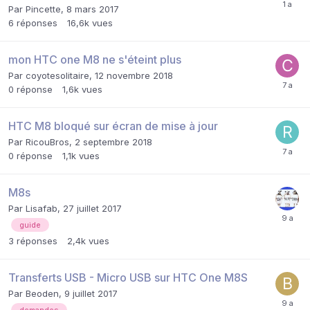
Par
Pincette
,
8 mars 2017
6
réponses
16,6k
vues
mon HTC one M8 ne s'éteint plus
Par
coyotesolitaire
,
12 novembre 2018
0
réponse
1,6k
vues
HTC M8 bloqué sur écran de mise à jour
Par
RicouBros
,
2 septembre 2018
0
réponse
1,1k
vues
M8s
Par
Lisafab
,
27 juillet 2017
guide
3
réponses
2,4k
vues
Transferts USB - Micro USB sur HTC One M8S
Par
Beoden
,
9 juillet 2017