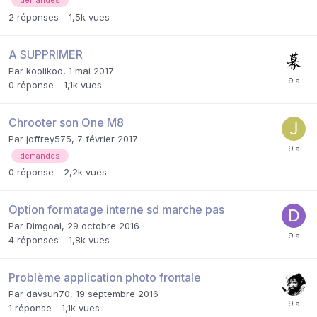
demandes
2
réponses
1,5k
vues
A SUPPRIMER
Par
koolikoo
,
1 mai 2017
0
réponse
1,1k
vues
Chrooter son One M8
Par
joffrey575
,
7 février 2017
demandes
0
réponse
2,2k
vues
Option formatage interne sd marche pas
Par
Dimgoal
,
29 octobre 2016
4
réponses
1,8k
vues
Problème application photo frontale
Par
davsun70
,
19 septembre 2016
1
réponse
1,1k
vues