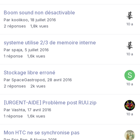
Boom sound non désactivable
Par
koolikoo
,
18 juillet 2016
2
réponses
1,8k
vues
systeme utilise 2/3 de memoire interne
Par
spaja
,
5 juillet 2016
1
réponse
1,6k
vues
Stockage libre erroné
Par
SpaceGastropod
,
28 avril 2016
2
réponses
2k
vues
[URGENT-AIDE] Problème post RUU.zip
Par
Vashta
,
17 avril 2016
1
réponse
1,6k
vues
Mon HTC ne se synchronise pas
Par
Eric Bon
,
8 février 2016