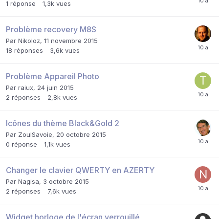
1
réponse
1,3k
vues
Problème recovery M8S
Par
Nikoloz
,
11 novembre 2015
18
réponses
3,6k
vues
Problème Appareil Photo
Par
raiux
,
24 juin 2015
2
réponses
2,8k
vues
Icônes du thème Black&Gold 2
Par
ZoulSavoie
,
20 octobre 2015
0
réponse
1,1k
vues
Changer le clavier QWERTY en AZERTY
Par
Nagisa
,
3 octobre 2015
2
réponses
7,6k
vues
Widget horloge de l'écran verrouillé