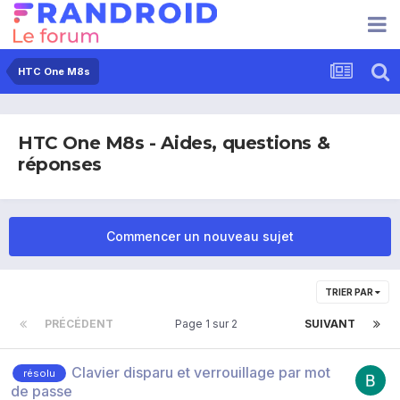
HTC One M8s
HTC One M8s - Aides, questions &
réponses
Commencer un nouveau sujet
TRIER PAR
PRÉCÉDENT
Page 1 sur 2
SUIVANT
Clavier disparu et verrouillage par mot
résolu
de passe