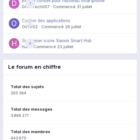
Besoin conseil pour nouveau smartphone
1
DroidTech007
· Commencé
31 juillet
Cacher des applications
0
OsTal52
· Commencé
26 juillet
Supprimer icone Xiaomi Smart Hub
4
huik
· Commencé
23 juillet
Le forum en chiffre
Total des sujets
265 394
Total des messages
3 866 371
Total des membres
443 970