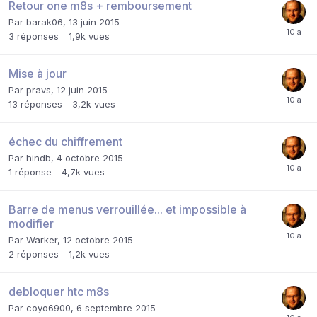
Retour one m8s + remboursement
Par
barak06
,
13 juin 2015
3
réponses
1,9k
vues
Mise à jour
Par
pravs
,
12 juin 2015
13
réponses
3,2k
vues
échec du chiffrement
Par
hindb
,
4 octobre 2015
1
réponse
4,7k
vues
Barre de menus verrouillée... et impossible à
modifier
Par
Warker
,
12 octobre 2015
2
réponses
1,2k
vues
debloquer htc m8s
Par
coyo6900
,
6 septembre 2015