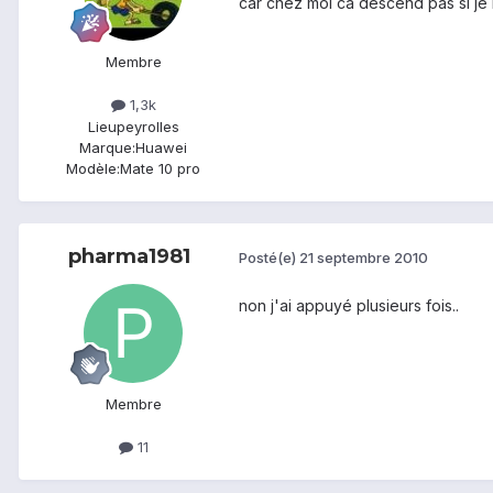
car chez moi ca descend pas si je 
Membre
1,3k
Lieu
peyrolles
Marque:
Huawei
Modèle:
Mate 10 pro
pharma1981
Posté(e)
21 septembre 2010
non j'ai appuyé plusieurs fois..
Membre
11