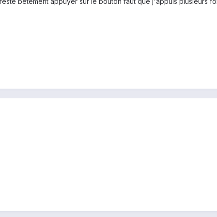
reste bêtement appuyer sur le bouton faut que j'appuis plusieurs fo