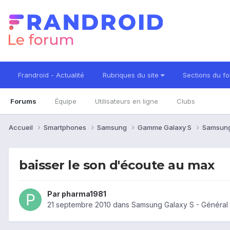
Frandroid - Actualité
Rubriques du site
Sections du f
Forums
Équipe
Utilisateurs en ligne
Clubs
Accueil
Smartphones
Samsung
Gamme Galaxy S
Samsung
baisser le son d'écoute au max
Par
pharma1981
21 septembre 2010
dans
Samsung Galaxy S - Général