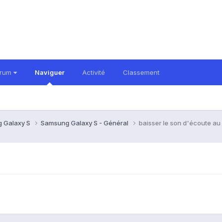
orum
Naviguer
Activité
Classement
 Galaxy S
Samsung Galaxy S - Général
baisser le son d'écoute a