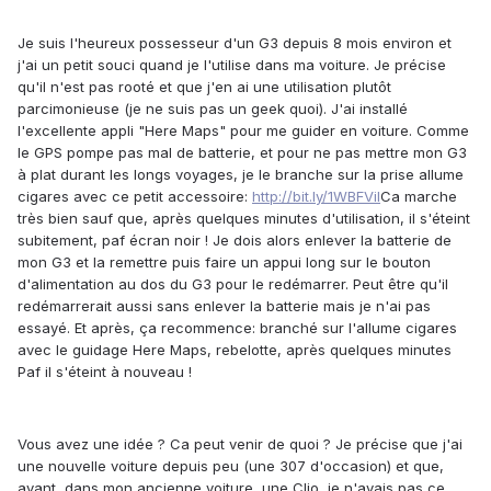
Je suis l'heureux possesseur d'un G3 depuis 8 mois environ et
j'ai un petit souci quand je l'utilise dans ma voiture. Je précise
qu'il n'est pas rooté et que j'en ai une utilisation plutôt
parcimonieuse (je ne suis pas un geek quoi). J'ai installé
l'excellente appli "Here Maps" pour me guider en voiture. Comme
le GPS pompe pas mal de batterie, et pour ne pas mettre mon G3
à plat durant les longs voyages, je le branche sur la prise allume
cigares avec ce petit accessoire:
http://bit.ly/1WBFViI
Ca marche
très bien sauf que, après quelques minutes d'utilisation, il s'éteint
subitement, paf écran noir ! Je dois alors enlever la batterie de
mon G3 et la remettre puis faire un appui long sur le bouton
d'alimentation au dos du G3 pour le redémarrer. Peut être qu'il
redémarrerait aussi sans enlever la batterie mais je n'ai pas
essayé. Et après, ça recommence: branché sur l'allume cigares
avec le guidage Here Maps, rebelotte, après quelques minutes
Paf il s'éteint à nouveau !
Vous avez une idée ? Ca peut venir de quoi ? Je précise que j'ai
une nouvelle voiture depuis peu (une 307 d'occasion) et que,
avant, dans mon ancienne voiture, une Clio, je n'avais pas ce