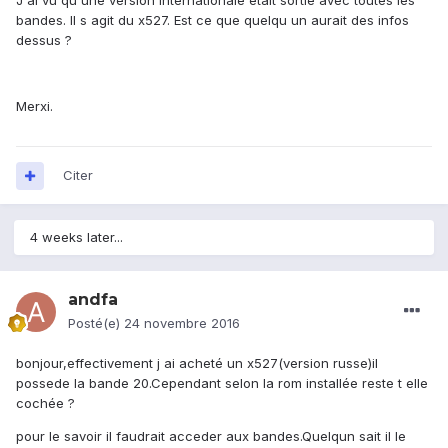
J'ai vu qu'une version internationale était sortie avec toutes les
bandes. Il s agit du x527. Est ce que quelqu un aurait des infos
dessus ?
Merxi.
Citer
4 weeks later...
andfa
Posté(e)
24 novembre 2016
bonjour,effectivement j ai acheté un x527(version russe)il
possede la bande 20.Cependant selon la rom installée reste t elle
cochée ?
pour le savoir il faudrait acceder aux bandes.Quelqun sait il le