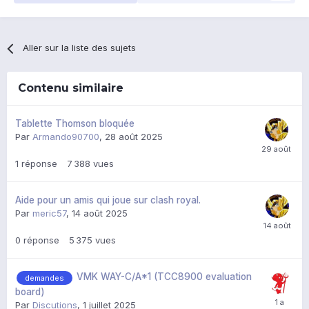
Aller sur la liste des sujets
Contenu similaire
Tablette Thomson bloquée
Par
Armando90700
,
28 août 2025
1
réponse
7 388
vues
Aide pour un amis qui joue sur clash royal.
Par
meric57
,
14 août 2025
0
réponse
5 375
vues
VMK WAY-C/A*1 (TCC8900 evaluation
demandes
board)
Par
Discutions
,
1 juillet 2025