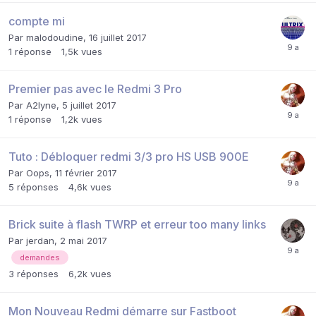
compte mi
Par
malodoudine
,
16 juillet 2017
1
réponse
1,5k
vues
Premier pas avec le Redmi 3 Pro
Par
A2lyne
,
5 juillet 2017
1
réponse
1,2k
vues
Tuto : Débloquer redmi 3/3 pro HS USB 900E
Par
Oops
,
11 février 2017
5
réponses
4,6k
vues
Brick suite à flash TWRP et erreur too many links
Par
jerdan
,
2 mai 2017
demandes
3
réponses
6,2k
vues
Mon Nouveau Redmi démarre sur Fastboot