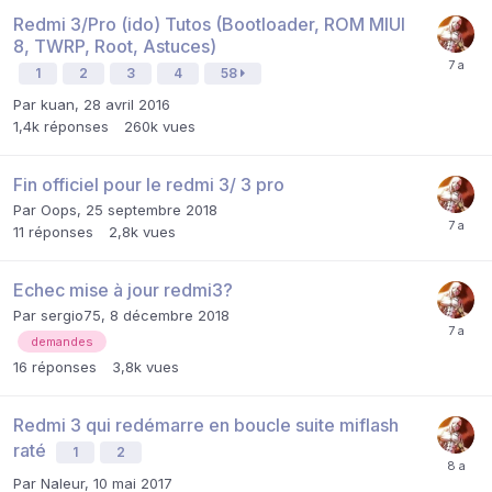
Redmi 3/Pro (ido) Tutos (Bootloader, ROM MIUI
8, TWRP, Root, Astuces)
1
2
3
4
58
Par
kuan
,
28 avril 2016
1,4k
réponses
260k
vues
Fin officiel pour le redmi 3/ 3 pro
Par
Oops
,
25 septembre 2018
11
réponses
2,8k
vues
Echec mise à jour redmi3?
Par
sergio75
,
8 décembre 2018
demandes
16
réponses
3,8k
vues
Redmi 3 qui redémarre en boucle suite miflash
raté
1
2
Par
Naleur
,
10 mai 2017