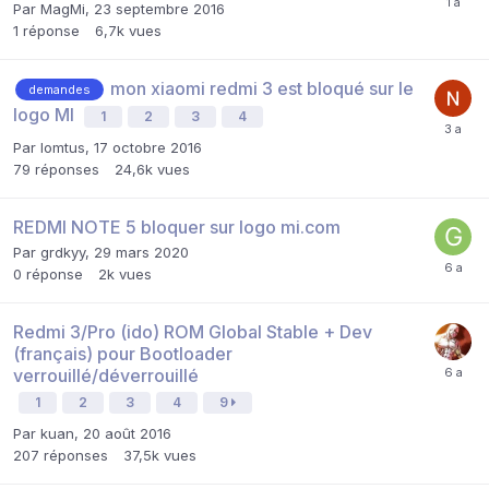
Par
MagMi
,
23 septembre 2016
1
réponse
6,7k
vues
mon xiaomi redmi 3 est bloqué sur le
demandes
logo MI
1
2
3
4
Par
lomtus
,
17 octobre 2016
79
réponses
24,6k
vues
REDMI NOTE 5 bloquer sur logo mi.com
Par
grdkyy
,
29 mars 2020
0
réponse
2k
vues
Redmi 3/Pro (ido) ROM Global Stable + Dev
(français) pour Bootloader
verrouillé/déverrouillé
1
2
3
4
9
Par
kuan
,
20 août 2016
207
réponses
37,5k
vues