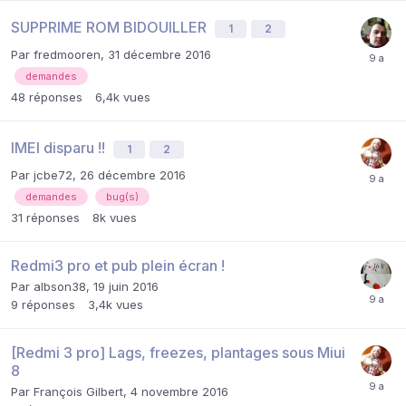
SUPPRIME ROM BIDOUILLER
1
2
Par
fredmooren
,
31 décembre 2016
demandes
48
réponses
6,4k
vues
IMEI disparu !!
1
2
Par
jcbe72
,
26 décembre 2016
demandes
bug(s)
31
réponses
8k
vues
Redmi3 pro et pub plein écran !
Par
albson38
,
19 juin 2016
9
réponses
3,4k
vues
[Redmi 3 pro] Lags, freezes, plantages sous Miui
8
Par
François Gilbert
,
4 novembre 2016