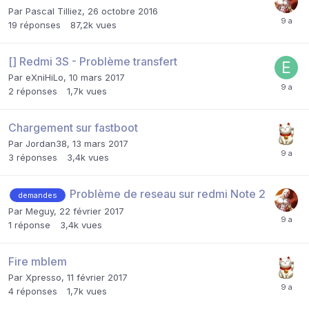
Par
Pascal Tilliez
,
26 octobre 2016
19
réponses
87,2k
vues
[] Redmi 3S - Problème transfert
Par
eXniHiLo
,
10 mars 2017
2
réponses
1,7k
vues
Chargement sur fastboot
Par
Jordan38
,
13 mars 2017
3
réponses
3,4k
vues
Problème de reseau sur redmi Note 2
demandes
Par
Meguy
,
22 février 2017
1
réponse
3,4k
vues
Fire mblem
Par
Xpresso
,
11 février 2017
4
réponses
1,7k
vues