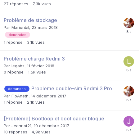
27
réponses
7,3k
vues
Problème de stockage
Par
Marionbil
,
23 mars 2018
demandes
1
réponse
3,1k
vues
Problème charge Redmi 3
Par
legabs
,
11 février 2018
0
réponse
1,5k
vues
Problème double-sim Redmi 3 Pro
demandes
Par
FloAneth
,
14 décembre 2017
1
réponse
2,1k
vues
[Problème] Bootloop et bootloader bloqué
Par
Jeannot21
,
10 décembre 2017
10
réponses
4,9k
vues