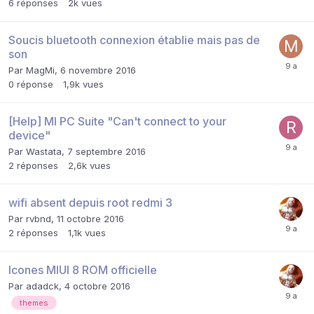
6
réponses
2k
vues
Soucis bluetooth connexion établie mais pas de
son
Par
MagMi
,
6 novembre 2016
0
réponse
1,9k
vues
[Help] MI PC Suite "Can't connect to your
device"
Par
Wastata
,
7 septembre 2016
2
réponses
2,6k
vues
wifi absent depuis root redmi 3
Par
rvbnd
,
11 octobre 2016
2
réponses
1,1k
vues
Icones MIUI 8 ROM officielle
Par
adadck
,
4 octobre 2016
themes