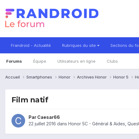
Frandroid - Actualité
Rubriques du site
Sections du f
Forums
Équipe
Utilisateurs en ligne
Clubs
Accueil
Smartphones
Honor
Archives Honor
Honor 5
H
Film natif
Par
Caesar66
22 juillet 2016
dans
Honor 5C - Général & Aides, Que