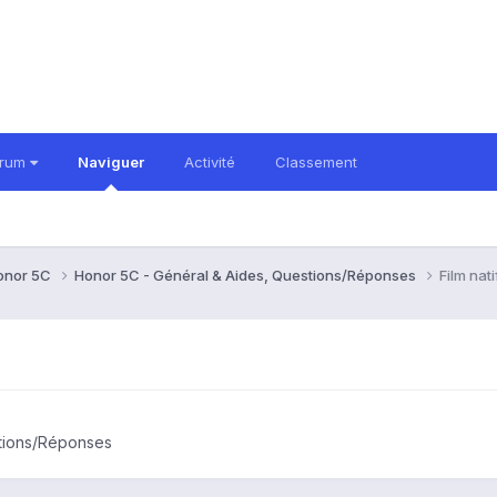
orum
Naviguer
Activité
Classement
onor 5C
Honor 5C - Général & Aides, Questions/Réponses
Film nati
stions/Réponses