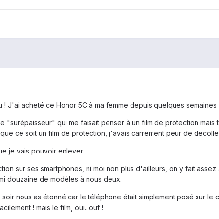
u ! J'ai acheté ce Honor 5C à ma femme depuis quelques semaines et 
"surépaisseur" qui me faisait penser à un film de protection mais tr
 que ce soit un film de protection, j'avais carrément peur de décolle
ue je vais pouvoir enlever.
ection sur ses smartphones, ni moi non plus d'ailleurs, on y fait asse
mi douzaine de modèles à nous deux.
soir nous as étonné car le téléphone était simplement posé sur le c
ilement ! mais le film, oui...ouf !