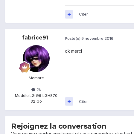
Citer
fabrice91
Posté(e)
9 novembre 2016
ok merci
Membre
2k
Modèle:
LG G6 LGH870
32 Go
Citer
Rejoignez la conversation
Vous pouvez poster maintenant et vous enregistrez plus tard