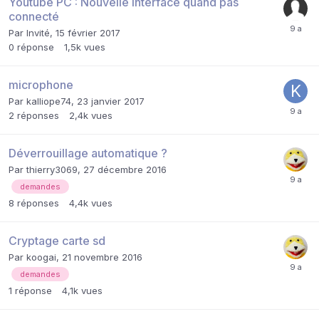
Youtube PC : Nouvelle interface quand pas
connecté
Par Invité,
15 février 2017
0
réponse
1,5k
vues
microphone
Par
kalliope74
,
23 janvier 2017
2
réponses
2,4k
vues
Déverrouillage automatique ?
Par
thierry3069
,
27 décembre 2016
demandes
8
réponses
4,4k
vues
Cryptage carte sd
Par
koogai
,
21 novembre 2016
demandes
1
réponse
4,1k
vues