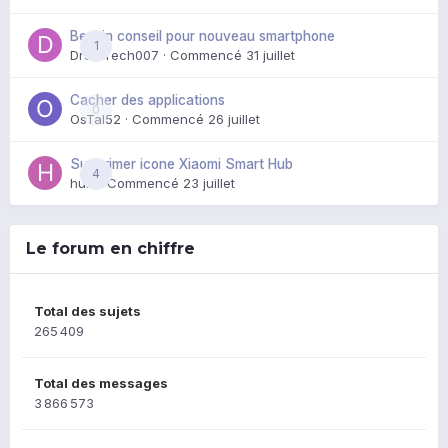
Besoin conseil pour nouveau smartphone
1
DroidTech007
· Commencé
31 juillet
Cacher des applications
0
OsTal52
· Commencé
26 juillet
Supprimer icone Xiaomi Smart Hub
4
huik
· Commencé
23 juillet
Le forum en chiffre
Total des sujets
265 409
Total des messages
3 866 573