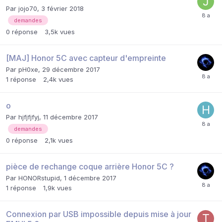
Par
jojo70
,
3 février 2018
demandes
0
réponse
3,5k
vues
[MAJ] Honor 5C avec capteur d'empreinte
Par
pH0xe
,
29 décembre 2017
1
réponse
2,4k
vues
o
Par
hjfjfjfyj
,
11 décembre 2017
demandes
0
réponse
2,1k
vues
pièce de rechange coque arrière Honor 5C ?
Par
HONORstupid
,
1 décembre 2017
1
réponse
1,9k
vues
Connexion par USB impossible depuis mise à jour