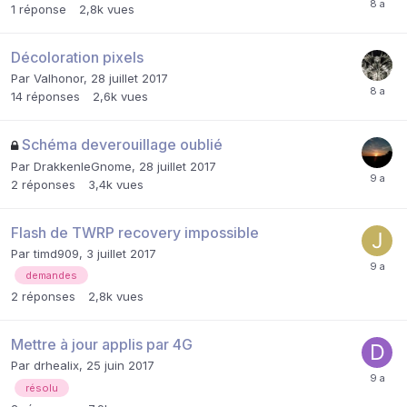
1
réponse
2,8k
vues
Décoloration pixels
Par
Valhonor
,
28 juillet 2017
14
réponses
2,6k
vues
Schéma deverouillage oublié
Par
DrakkenleGnome
,
28 juillet 2017
2
réponses
3,4k
vues
Flash de TWRP recovery impossible
Par
timd909
,
3 juillet 2017
demandes
2
réponses
2,8k
vues
Mettre à jour applis par 4G
Par
drhealix
,
25 juin 2017
résolu