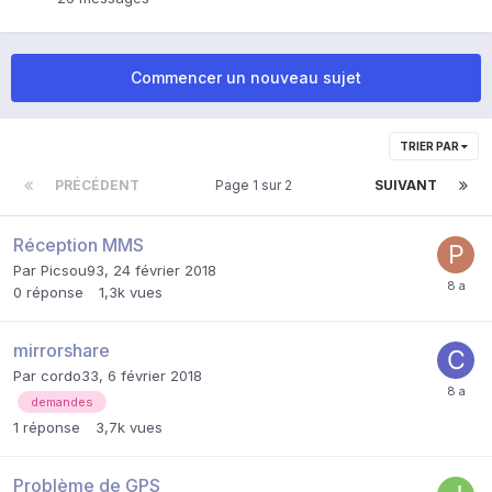
Commencer un nouveau sujet
TRIER PAR
PRÉCÉDENT
Page 1 sur 2
SUIVANT
Réception MMS
Par
Picsou93
,
24 février 2018
0
réponse
1,3k
vues
mirrorshare
Par
cordo33
,
6 février 2018
demandes
1
réponse
3,7k
vues
Problème de GPS