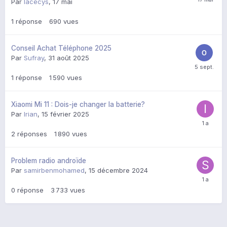
Par
lacecys
,
17 mai
1
réponse
690
vues
Conseil Achat Téléphone 2025
Par
Sufray
,
31 août 2025
1
réponse
1 590
vues
Xiaomi Mi 11 : Dois-je changer la batterie?
Par
Irian
,
15 février 2025
2
réponses
1 890
vues
Problem radio androïde
Par
samirbenmohamed
,
15 décembre 2024
0
réponse
3 733
vues