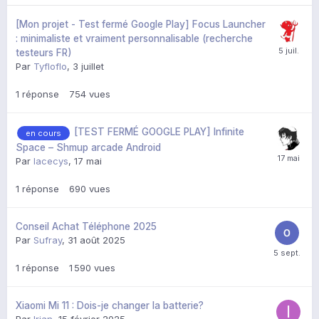
[Mon projet - Test fermé Google Play] Focus Launcher
: minimaliste et vraiment personnalisable (recherche
testeurs FR)
Par
Tyfloflo
,
3 juillet
1
réponse
754
vues
[TEST FERMÉ GOOGLE PLAY] Infinite
en cours
Space – Shmup arcade Android
Par
lacecys
,
17 mai
1
réponse
690
vues
Conseil Achat Téléphone 2025
Par
Sufray
,
31 août 2025
1
réponse
1 590
vues
Xiaomi Mi 11 : Dois-je changer la batterie?
Par
Irian
,
15 février 2025