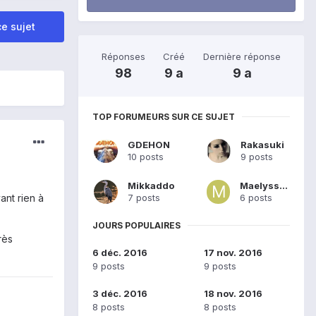
e sujet
Réponses
Créé
Dernière réponse
98
9 a
9 a
TOP FORUMEURS SUR CE SUJET
GDEHON
Rakasuki
10 posts
9 posts
Mikkaddo
Maelyssgs
7 posts
6 posts
ant rien à
JOURS POPULAIRES
rès
6 déc. 2016
17 nov. 2016
9 posts
9 posts
3 déc. 2016
18 nov. 2016
8 posts
8 posts