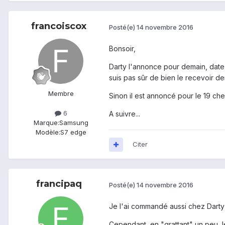
francoiscox
Posté(e)
14 novembre 2016
Bonsoir,
Darty l'annonce pour demain, date o
suis pas sûr de bien le recevoir dem
Membre
Sinon il est annoncé pour le 19 che
6
A suivre...
Marque:
Samsung
Modèle:
S7 edge
Citer
francipaq
Posté(e)
14 novembre 2016
Je l'ai commandé aussi chez Darty
Cependant, en "grattant" un peu, l