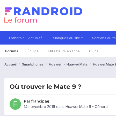
Frandroid - Actualité
Rubriques du site
Sections du f
Forums
Équipe
Utilisateurs en ligne
Clubs
Accueil
Smartphones
Huawei
Huawei Mate
Huawei Mate 
Où trouver le Mate 9 ?
Par
francipaq
14 novembre 2016
dans
Huawei Mate 9 - Général