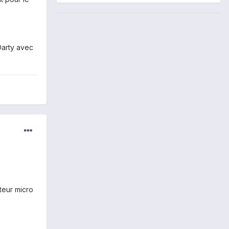
Darty avec
teur micro