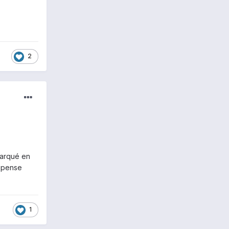
2
marqué en
e pense
1