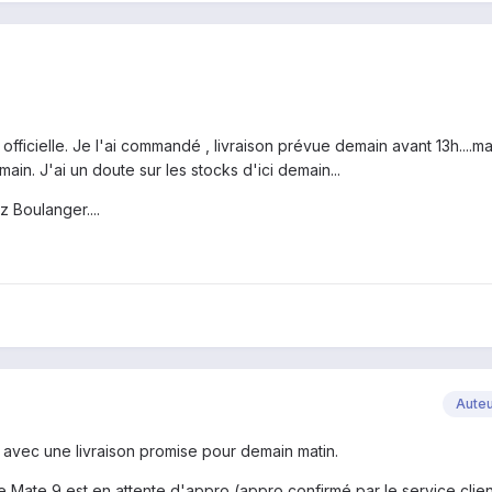
fficielle. Je l'ai commandé , livraison prévue demain avant 13h....ma
ain. J'ai un doute sur les stocks d'ici demain...
z Boulanger....
Aute
 avec une livraison promise pour demain matin.
e Mate 9 est en attente d'appro (appro confirmé par le service clien