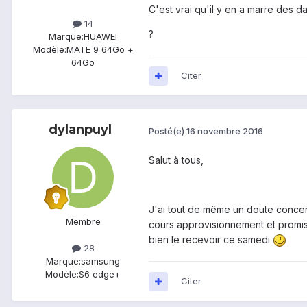
C'est vrai qu'il y en a marre des dat
14
?
Marque:
HUAWEI
Modèle:
MATE 9 64Go +
64Go
Citer
dylanpuyl
Posté(e)
16 novembre 2016
Salut à tous,
J'ai tout de même un doute concer
Membre
cours approvisionnement et promis
bien le recevoir ce samedi
28
Marque:
samsung
Modèle:
S6 edge+
Citer