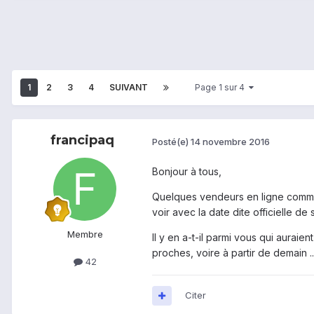
1
2
3
4
SUIVANT
Page 1 sur 4
francipaq
Posté(e)
14 novembre 2016
Bonjour à tous,
Quelques vendeurs en ligne commen
voir avec la date dite officielle de
Membre
Il y en a-t-il parmi vous qui auraie
proches, voire à partir de demain ..
42
Citer