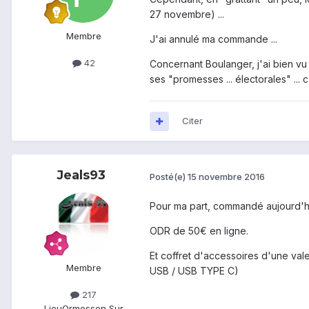
27 novembre) ...
Membre
J'ai annulé ma commande ...
42
Concernant Boulanger, j'ai bien vu 
ses "promesses ... électorales" ... 
Citer
Jeals93
Posté(e)
15 novembre 2016
Pour ma part, commandé aujourd'
ODR de 50€ en ligne.
Et coffret d'accessoires d'une val
Membre
USB / USB TYPE C)
217
Lieu
Ormesson Sur