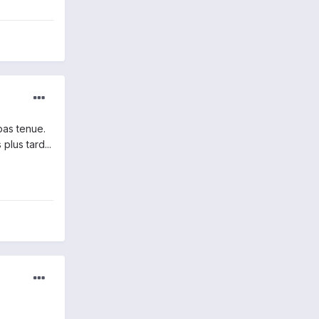
pas tenue.
lus tard...