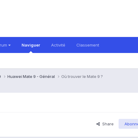
orum
Naviguer
Activité
Classement
9
Huawei Mate 9 - Général
Où trouver le Mate 9 ?
Share
Abonn