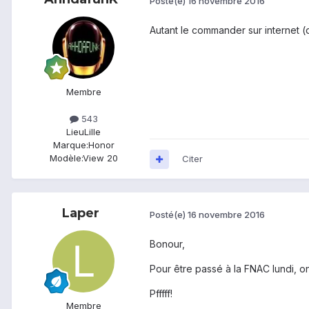
Posté(e)
16 novembre 2016
Autant le commander sur internet (d
Membre
543
Lieu
Lille
Marque:
Honor
Modèle:
View 20
Citer
Laper
Posté(e)
16 novembre 2016
Bonour,
Pour être passé à la FNAC lundi, on
Pfffff!
Membre