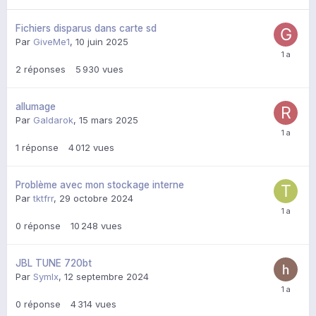
Fichiers disparus dans carte sd
Par
GiveMe1
,
10 juin 2025
2
réponses
5 930
vues
allumage
Par
Galdarok
,
15 mars 2025
1
réponse
4 012
vues
Problème avec mon stockage interne
Par
tktfrr
,
29 octobre 2024
0
réponse
10 248
vues
JBL TUNE 720bt
Par
Symlx
,
12 septembre 2024
0
réponse
4 314
vues