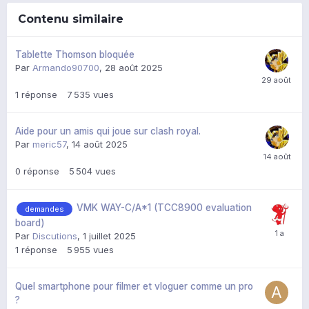
Contenu similaire
Tablette Thomson bloquée
Par
Armando90700
,
28 août 2025
1
réponse
7 535
vues
Aide pour un amis qui joue sur clash royal.
Par
meric57
,
14 août 2025
0
réponse
5 504
vues
VMK WAY-C/A*1 (TCC8900 evaluation
demandes
board)
Par
Discutions
,
1 juillet 2025
1
réponse
5 955
vues
Quel smartphone pour filmer et vloguer comme un pro
?