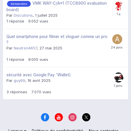
VMK WAY-C/A*1 (TCC8900 evaluation
demandes
board)
Par
Discutions
,
1 juillet 2025
1
réponse
6 052
vues
Quel smartphone pour filmer et vloguer comme un pro
?
Par
Neutron4657
,
27 mai 2025
1
réponse
8 005
vues
sécurité avec Google Pay 'Wallet)
Par
guy69
,
16 avril 2025
3
réponses
7 070
vues
Langue
Politique de confidentialité
Nous contacter