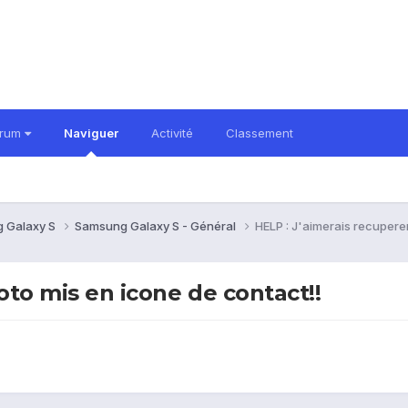
orum
Naviguer
Activité
Classement
 Galaxy S
Samsung Galaxy S - Général
HELP : J'aimerais recuperer
oto mis en icone de contact!!