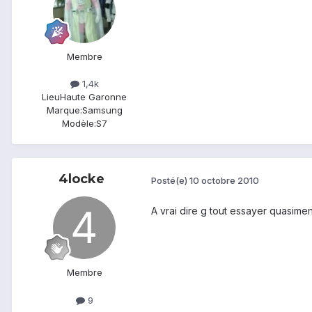
Membre
1,4k
Lieu
Haute Garonne
Marque:
Samsung
Modèle:
S7
4locke
Posté(e)
10 octobre 2010
A vrai dire g tout essayer quasimen
Membre
9