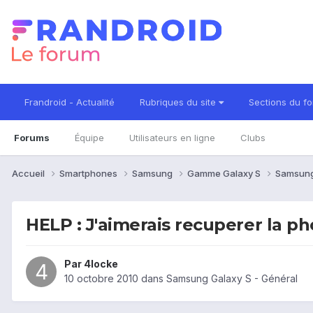
Frandroid - Actualité
Rubriques du site
Sections du f
Forums
Équipe
Utilisateurs en ligne
Clubs
Accueil
Smartphones
Samsung
Gamme Galaxy S
Samsung
HELP : J'aimerais recuperer la ph
Par
4locke
10 octobre 2010
dans
Samsung Galaxy S - Général