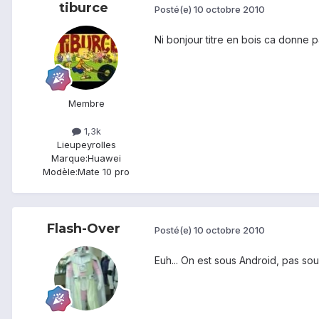
tiburce
Posté(e)
10 octobre 2010
Ni bonjour titre en bois ca donne
Membre
1,3k
Lieu
peyrolles
Marque:
Huawei
Modèle:
Mate 10 pro
Flash-Over
Posté(e)
10 octobre 2010
Euh... On est sous Android, pas so