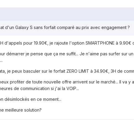
chat d'un Galaxy S sans forfait comparé au prix avec engagement ?
H d'appels pour 19.90€, je rajoute l'option SMARTPHONE à 9.90€ c
ur démarrer je pense que ça me suffit... Je n'aime pas surfer sur un
..
ata, je peux basculer sur le forfait ZERO LIMIT à 34.90€, 3H de communi
x profiter de toute nouvelle offre arrivent sur le marché... Il va y
heures de communication si j'ai la VOIP...
n désimlockés en ce moment...
ne meilleure solution?