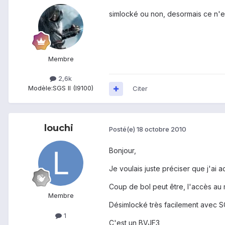
simlocké ou non, desormais ce n'est
Membre
2,6k
Modèle:
SGS II (I9100)
Citer
louchi
Posté(e)
18 octobre 2010
Bonjour,
Je voulais juste préciser que j'ai 
Coup de bol peut être, l'accès au
Membre
Désimlocké très facilement avec S
1
C'est un BVJF3