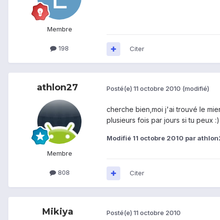
Membre
198
Citer
athlon27
Posté(e)
11 octobre 2010
(modifié)
cherche bien,moi j'ai trouvé le mien
plusieurs fois par jours si tu peux :)
Modifié
11 octobre 2010
par athlo
Membre
808
Citer
Mikiya
Posté(e)
11 octobre 2010