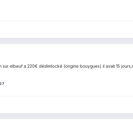
 sur elbeuf a 220€ déslimlocké (origine bouygues) il avait 15 jours,ni
n27