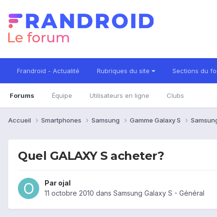
Frandroid - Actualité
Rubriques du site
Sections du f
Forums
Équipe
Utilisateurs en ligne
Clubs
Accueil
Smartphones
Samsung
Gamme Galaxy S
Samsung
Quel GALAXY S acheter?
Par
ojal
11 octobre 2010
dans
Samsung Galaxy S - Général