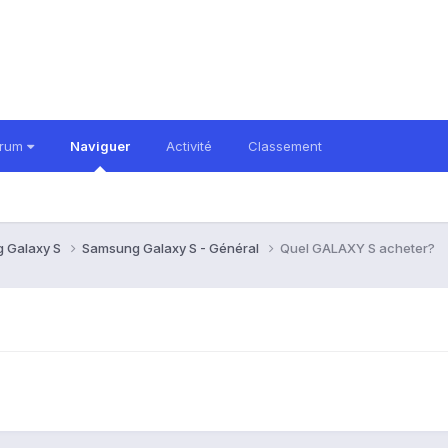
orum
Naviguer
Activité
Classement
 Galaxy S
Samsung Galaxy S - Général
Quel GALAXY S acheter?