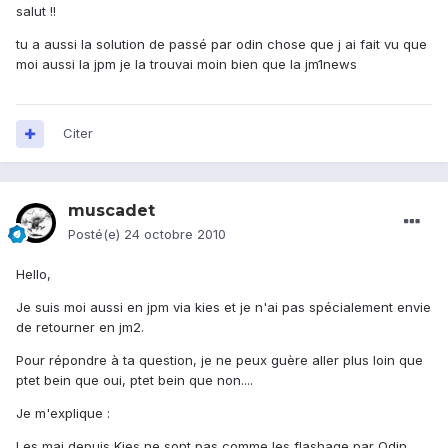
salut !!
tu a aussi la solution de passé par odin chose que j ai fait vu que
moi aussi la jpm je la trouvai moin bien que la jm1news
Citer
muscadet
Posté(e)
24 octobre 2010
Hello,
Je suis moi aussi en jpm via kies et je n'ai pas spécialement envie
de retourner en jm2.
Pour répondre à ta question, je ne peux guère aller plus loin que
ptet bein que oui, ptet bein que non....
Je m'explique :
Les maj depuis Kies ne sont pas comme les flashage par Odin