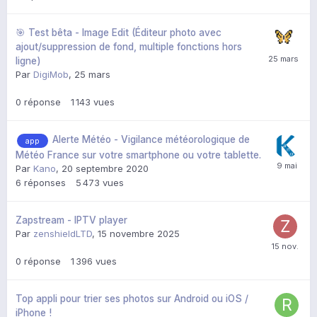
🎯 Test bêta - Image Edit (Éditeur photo avec
ajout/suppression de fond, multiple fonctions hors
ligne)
Par
DigiMob
,
25 mars
0
réponse
1 143
vues
Alerte Météo - Vigilance météorologique de
app
Météo France sur votre smartphone ou votre tablette.
Par
Kano
,
20 septembre 2020
6
réponses
5 473
vues
Zapstream - IPTV player
Par
zenshieldLTD
,
15 novembre 2025
0
réponse
1 396
vues
Top appli pour trier ses photos sur Android ou iOS /
iPhone !