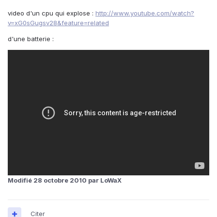
video d'un cpu qui explose :
http://www.youtube.com/watch?
v=xG0sGugsv28&feature=related
d'une batterie :
Modifié
28 octobre 2010
par LoWaX
Citer