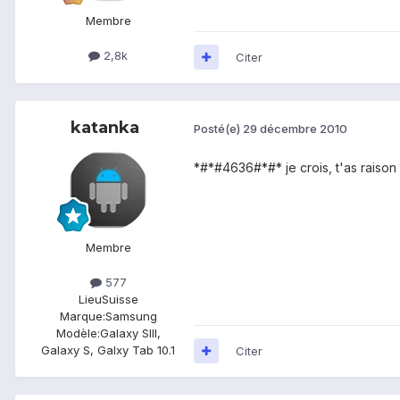
Membre
2,8k
Citer
katanka
Posté(e)
29 décembre 2010
*#*#4636#*#* je crois, t'as raiso
Membre
577
Lieu
Suisse
Marque:
Samsung
Modèle:
Galaxy SIII,
Galaxy S, Galxy Tab 10.1
Citer