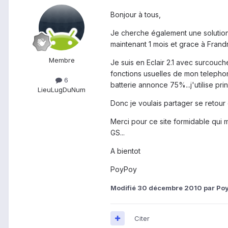
Bonjour à tous,
Je cherche également une solution 
maintenant 1 mois et grace à Frand
Membre
Je suis en Eclair 2.1 avec surcouch
fonctions usuelles de mon telephone
6
batterie annonce 75%...j'utilise pri
Lieu
LugDuNum
Donc je voulais partager se retou
Merci pour ce site formidable qui
GS...
A bientot
PoyPoy
Modifié
30 décembre 2010
par Po
Citer