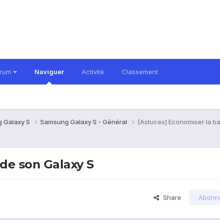
orum
Naviguer
Activité
Classement
 Galaxy S
Samsung Galaxy S - Général
[Astuces] Economiser la ba
 de son Galaxy S
Share
Abonn