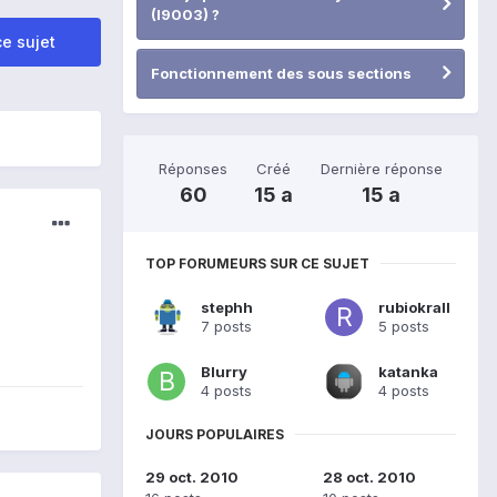
(I9003) ?
e sujet
Fonctionnement des sous sections
Réponses
Créé
Dernière réponse
60
15 a
15 a
TOP FORUMEURS SUR CE SUJET
stephh
rubiokrall
7 posts
5 posts
Blurry
katanka
4 posts
4 posts
JOURS POPULAIRES
29 oct. 2010
28 oct. 2010