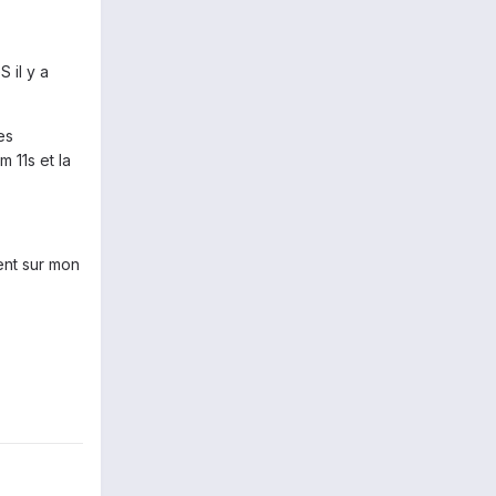
 il y a
es
 11s et la
ent sur mon