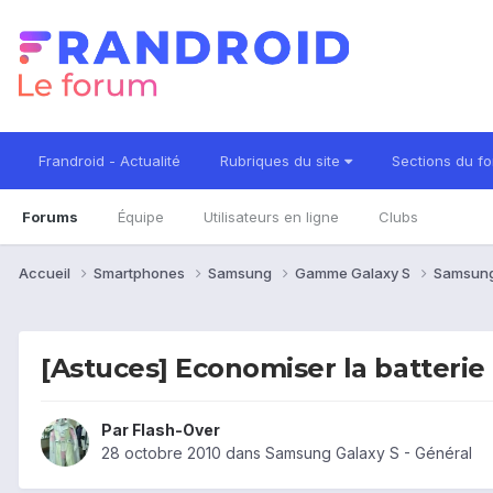
Frandroid - Actualité
Rubriques du site
Sections du f
Forums
Équipe
Utilisateurs en ligne
Clubs
Accueil
Smartphones
Samsung
Gamme Galaxy S
Samsung
[Astuces] Economiser la batterie
Par
Flash-Over
28 octobre 2010
dans
Samsung Galaxy S - Général