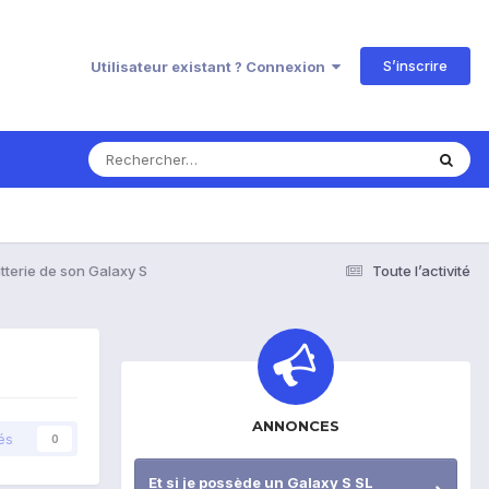
S’inscrire
Utilisateur existant ? Connexion
tterie de son Galaxy S
Toute l’activité
ANNONCES
és
0
Et si je possède un Galaxy S SL