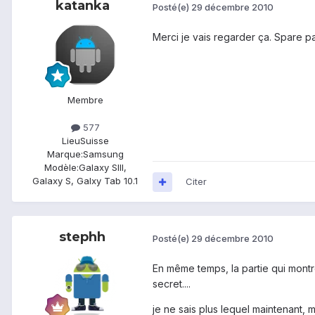
katanka
Posté(e)
29 décembre 2010
Merci je vais regarder ça. Spare pa
Membre
577
Lieu
Suisse
Marque:
Samsung
Modèle:
Galaxy SIII,
Galaxy S, Galxy Tab 10.1
Citer
stephh
Posté(e)
29 décembre 2010
En même temps, la partie qui montre 
secret....
je ne sais plus lequel maintenant, ma