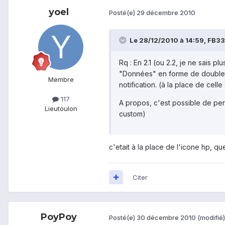
yoel
Posté(e)
29 décembre 2010
Le 28/12/2010 à 14:59, FB33 a
Rq : En 2.1 (ou 2.2, je ne sais p
"Données" en forme de double f
Membre
notification. (à la place de cell
117
A propos, c'est possible de pers
Lieu
toulon
custom)
c'etait à la place de l'icone hp, qu
Citer
PoyPoy
Posté(e)
30 décembre 2010
(modifié)