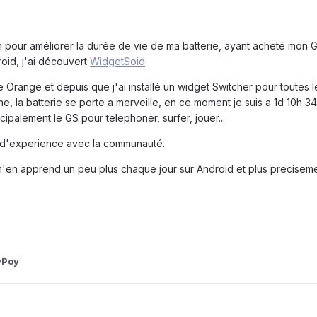
pour améliorer la durée de vie de ma batterie, ayant acheté mon GS
roid, j'ai découvert
WidgetSoid
e Orange et depuis que j'ai installé un widget Switcher pour toutes l
, la batterie se porte a merveille, en ce moment je suis a 1d 10h 34m
ncipalement le GS pour telephoner, surfer, jouer...
r d'experience avec la communauté.
 m'en apprend un peu plus chaque jour sur Android et plus precisem
yPoy