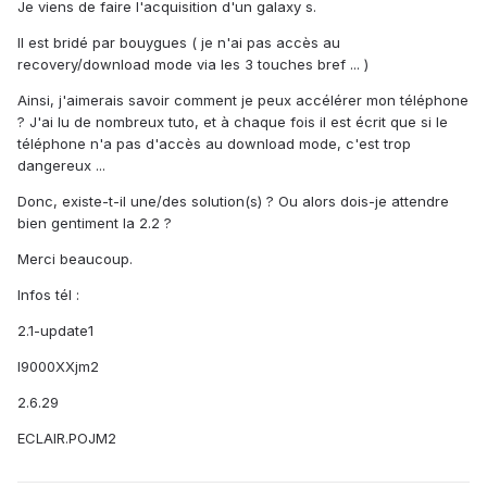
Je viens de faire l'acquisition d'un galaxy s.
Il est bridé par bouygues ( je n'ai pas accès au
recovery/download mode via les 3 touches bref ... )
Ainsi, j'aimerais savoir comment je peux accélérer mon téléphone
? J'ai lu de nombreux tuto, et à chaque fois il est écrit que si le
téléphone n'a pas d'accès au download mode, c'est trop
dangereux ...
Donc, existe-t-il une/des solution(s) ? Ou alors dois-je attendre
bien gentiment la 2.2 ?
Merci beaucoup.
Infos tél :
2.1-update1
I9000XXjm2
2.6.29
ECLAIR.POJM2