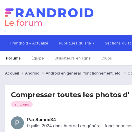
Frandroid - Actualité
Rubriques du site
Sections du f
Forums
Équipe
Utilisateurs en ligne
Clubs
Accueil
Android
Android en général : fonctionnement, etc.
Co
Compresser toutes les photos d' u
en cours
Par
Sammi34
9 juillet 2024
dans
Android en général : fonctionnemen