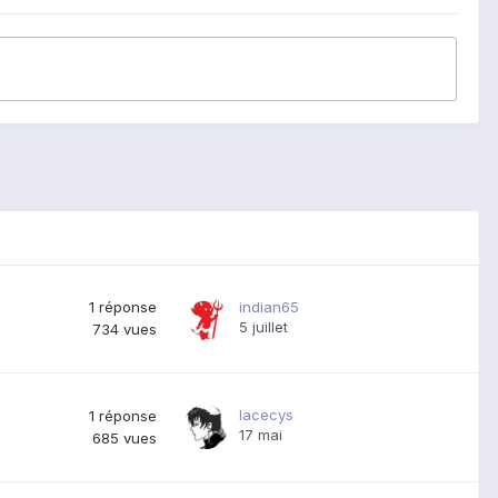
1
réponse
indian65
5 juillet
734
vues
lacecys
1
réponse
17 mai
685
vues