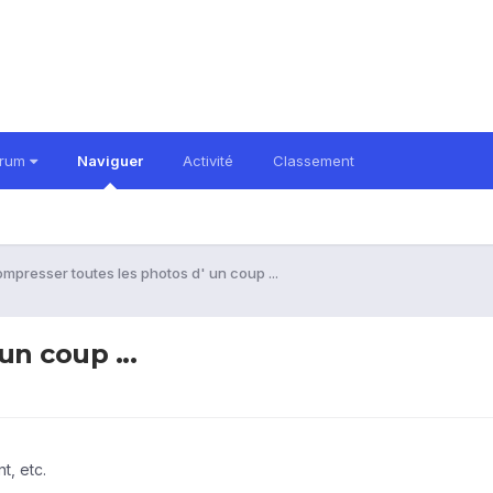
orum
Naviguer
Activité
Classement
mpresser toutes les photos d' un coup ...
n coup ...
t, etc.