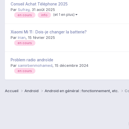
Conseil Achat Téléphone 2025
Par
Sufray
,
31 août 2025
(et 1 en plus)
en cours
info
Xiaomi Mi 11 : Dois-je changer la batterie?
Par
Irian
,
15 février 2025
en cours
Problem radio androïde
Par
samirbenmohamed
,
15 décembre 2024
en cours
Accueil
Android
Android en général : fonctionnement, etc.
Co