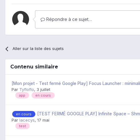
Répondre à ce sujet…
Aller sur la liste des sujets
Contenu similaire
[Mon projet - Test fermé Google Play] Focus Launcher : minimal
Par
Tyfloflo
,
3 juillet
app
en cours
[TEST FERMÉ GOOGLE PLAY] Infinite Space – Shm
en cours
Par
lacecys
,
17 mai
test