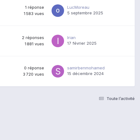
1
réponse
LucMoreau
5 septembre 2025
1 583
vues
2
réponses
Irian
17 février 2025
1 881
vues
0
réponse
samirbenmohamed
15 décembre 2024
3 720
vues
Toute l’activité
s