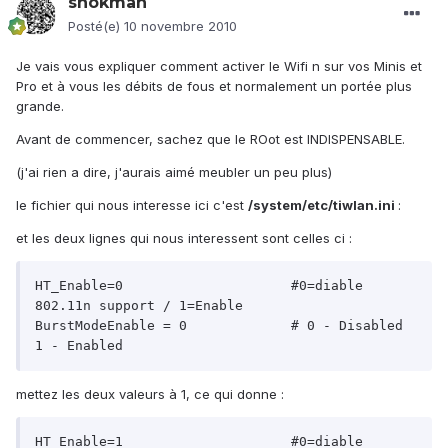
shokmah
Posté(e)
10 novembre 2010
Je vais vous expliquer comment activer le Wifi n sur vos Minis et
Pro et à vous les débits de fous et normalement un portée plus
grande.
Avant de commencer, sachez que le ROot est INDISPENSABLE.
(j'ai rien a dire, j'aurais aimé meubler un peu plus)
le fichier qui nous interesse ici c'est
/system/etc/tiwlan.ini
:
et les deux lignes qui nous interessent sont celles ci :
HT_Enable=0                     #0=diable 
802.11n support / 1=Enable

BurstModeEnable = 0             # 0 - Disabled  
1 - Enabled
mettez les deux valeurs à 1, ce qui donne :
HT_Enable=1                     #0=diable 