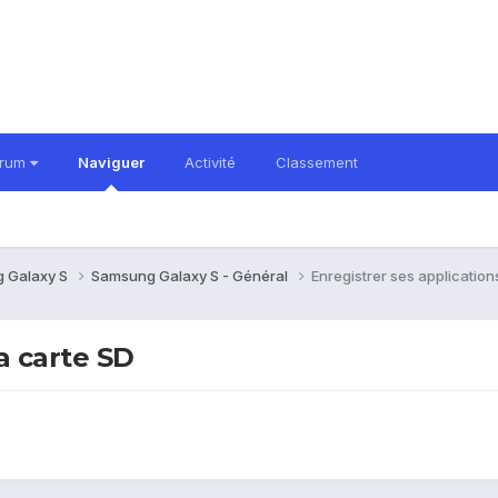
orum
Naviguer
Activité
Classement
 Galaxy S
Samsung Galaxy S - Général
Enregistrer ses application
la carte SD