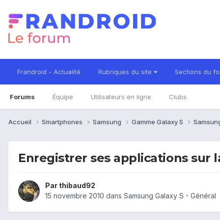
Frandroid - Actualité
Rubriques du site
Sections du f
Forums
Équipe
Utilisateurs en ligne
Clubs
Accueil
Smartphones
Samsung
Gamme Galaxy S
Samsung
Enregistrer ses applications sur 
Par
thibaud92
15 novembre 2010
dans
Samsung Galaxy S - Général