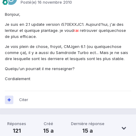
Posté(e)
16 novembre 2010
Bonjour,
Je suis en 2.1 update version i570EXXJC1. Aujourd'hui, j'ai des
lenteur et quelque plantage. je voud
rai
retrouver quelquechose
de plus efficace.
Je vois plein de chose, froyot, CMJgen 6.1 (ou quelquechose
comme ça), il y a aussi du Samdroide Turbo ect... Mais je ne sais
dire lesquelle sont les derniere et lesquels sont les plus stable.
Quelqu'un pourrait il me renseigner?
Cordialement
Citer
Réponses
Créé
Dernière réponse
121
15 a
15 a