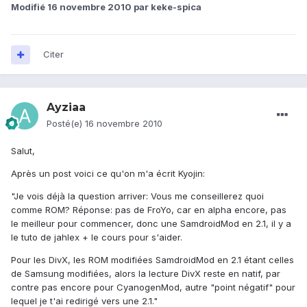
Modifié
16 novembre 2010
par keke-spica
Citer
Ayziaa
Posté(e)
16 novembre 2010
Salut,
Après un post voici ce qu'on m'a écrit Kyojin:
"Je vois déjà la question arriver: Vous me conseillerez quoi
comme ROM? Réponse: pas de FroYo, car en alpha encore, pas
le meilleur pour commencer, donc une SamdroidMod en 2.1, il y a
le tuto de jahlex + le cours pour s'aider.
Pour les DivX, les ROM modifiées SamdroidMod en 2.1 étant celles
de Samsung modifiées, alors la lecture DivX reste en natif, par
contre pas encore pour CyanogenMod, autre "point négatif" pour
lequel je t'ai redirigé vers une 2.1."