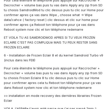
Pour cela éteindre le téléphone puis appuyé sur Raccrocher +
Decrocher + volume bas puis tu vas dans Apply any zip from SD
tu choisis SamdroidMod tu clic dessus puis tu clic sur Home pour
confirmer apres ça vas dans Wipe , choose what -> Wipe
data/cahce ( factory reset ) clic dessus et clic sur home pour
confirmer apres ça Reboot ton téléphone pour ça vas dans
Reboot system now clic et ton téléphone redemarre
ET VOILA TU AS SAMDROIDMOD APRES SI TU VEUX FROZEN
ECLAIRE C'EST PAS COMPLIQUé MAIS TU PEUX RESTER SANS
FROZEN ECLAIRE
6 - Installation de Frozen Eclair 8 et du kernel Samdroid Turbo v9
(inclus dans les FE8)
Pour cela éteindre le téléphone puis appuyé sur Raccrocher +
Decrocher + volume bas puis tu vas dans Apply any zip from SD
tu choisis Frozen Eclaire 8 tu clic dessus puis tu clic sur Home
pour confirmer apres cela tu Reboot ton téléphone pour ça vas
dans Reboot system now clic et ton téléphone redemarre
>> installation en mode recovery des dernières librairies Frozen
Eclair
VOILA J'éSPèRe t'avoir aidé parce que j'ai pas passé 2min ;)