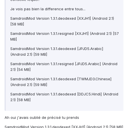
Je vois pas bien la difference entre tous...
SamdroidMod Version 1.3.1.deodexed [XXJH1] (Android 2.1)
[58 MB]
SamdroidMod Version 1.3.1.resigned [XXJH1] (Android 2.1) [57
MB]
SamdroidMod Version 1.3.1.deodexed [JPJD5.Arabic]
(Android 2.1) [59 MB]
SamdroidMod Version 1.3.1.resigned [JPJD5.Arabic] (Android
2.1) [54 MB]
SamdroidMod Version 1.3.1.deodexed [TWMJD3.Chinese]
(Android 2.1) [59 MB]
SamdroidMod Version 1.3.1.deodexed [DDJC5.Hindi] (Android
2.1) [58 MB]
Ah oui j'avais oublié de précisé tu prends
SamdroidMod Version 1.3.1.deodexed [XXJH1] (Android 2.1) [58 MB]