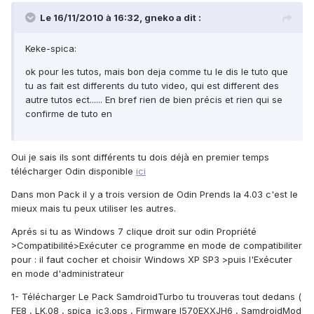
Le 16/11/2010 à 16:32, gneko a dit :
Keke-spica:
ok pour les tutos, mais bon deja comme tu le dis le tuto que
tu as fait est differents du tuto video, qui est different des
autre tutos ect...... En bref rien de bien précis et rien qui se
confirme de tuto en
Oui je sais ils sont différents tu dois déjà en premier temps
télécharger Odin disponible
ici
Dans mon Pack il y a trois version de Odin Prends la 4.03 c'est le
mieux mais tu peux utiliser les autres.
Aprés si tu as Windows 7 clique droit sur odin Propriété
>Compatibilité>Exécuter ce programme en mode de compatibiliter
pour : il faut cocher et choisir Windows XP SP3 >puis l'Exécuter
en mode d'administrateur
1- Télécharger Le Pack SamdroidTurbo tu trouveras tout dedans (
FE8 , LK.08 , spica_jc3.ops , Firmware I570EXXJH6 , SamdroidMod