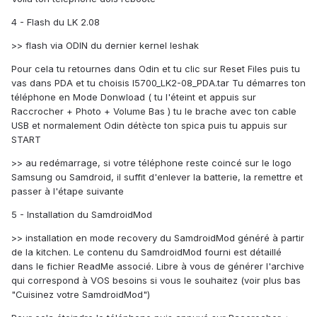
4 - Flash du LK 2.08
>> flash via ODIN du dernier kernel leshak
Pour cela tu retournes dans Odin et tu clic sur Reset Files puis tu
vas dans PDA et tu choisis I5700_LK2-08_PDA.tar Tu démarres ton
téléphone en Mode Donwload ( tu l'éteint et appuis sur
Raccrocher + Photo + Volume Bas ) tu le brache avec ton cable
USB et normalement Odin détècte ton spica puis tu appuis sur
START
>> au redémarrage, si votre téléphone reste coincé sur le logo
Samsung ou Samdroid, il suffit d'enlever la batterie, la remettre et
passer à l'étape suivante
5 - Installation du SamdroidMod
>> installation en mode recovery du SamdroidMod généré à partir
de la kitchen. Le contenu du SamdroidMod fourni est détaillé
dans le fichier ReadMe associé. Libre à vous de générer l'archive
qui correspond à VOS besoins si vous le souhaitez (voir plus bas
"Cuisinez votre SamdroidMod")