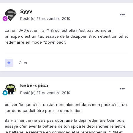
Syyv
Posté(e)
17 novembre 2010
La rom JH6 est en .rar ? Si oui est elle n'est pas bonne en
principe c'est un .tar, essaye de la dézipper. Sinon éteint ton tél et
redémarre en mode "Download".
Citer
keke-spica
Posté(e)
17 novembre 2010
oui verifie que c'est un .tar normalement dans mon pack c'est un
.tar donc ça doit être pareille dans le tien
Ba vraiment je ne sais pas quoi faire là déjà redemare Odin puis
éssaye d'enlever la batterie de ton spica le debrancher remettre
la batterie le remettre en donwload et le rebrancher su ODIN et