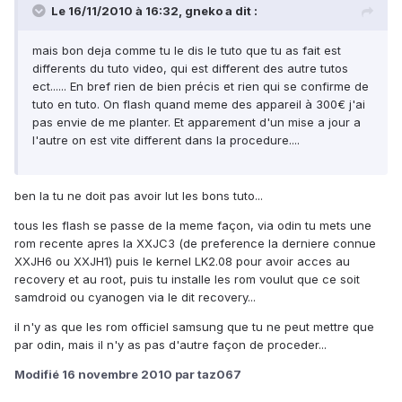
Le 16/11/2010 à 16:32, gneko a dit :
mais bon deja comme tu le dis le tuto que tu as fait est
differents du tuto video, qui est different des autre tutos
ect...... En bref rien de bien précis et rien qui se confirme de
tuto en tuto. On flash quand meme des appareil à 300€ j'ai
pas envie de me planter. Et apparement d'un mise a jour a
l'autre on est vite different dans la procedure....
ben la tu ne doit pas avoir lut les bons tuto...
tous les flash se passe de la meme façon, via odin tu mets une
rom recente apres la XXJC3 (de preference la derniere connue
XXJH6 ou XXJH1) puis le kernel LK2.08 pour avoir acces au
recovery et au root, puis tu installe les rom voulut que ce soit
samdroid ou cyanogen via le dit recovery...
il n'y as que les rom officiel samsung que tu ne peut mettre que
par odin, mais il n'y as pas d'autre façon de proceder...
Modifié
16 novembre 2010
par taz067