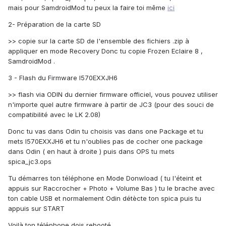
mais pour SamdroidMod tu peux la faire toi même
ici
2- Préparation de la carte SD
>> copie sur la carte SD de l'ensemble des fichiers .zip à
appliquer en mode Recovery Donc tu copie Frozen Eclaire 8 ,
SamdroidMod .
3 - Flash du Firmware I570EXXJH6
>> flash via ODIN du dernier firmware officiel, vous pouvez utiliser
n'importe quel autre firmware à partir de JC3 (pour des souci de
compatibilité avec le LK 2.08)
Donc tu vas dans Odin tu choisis vas dans one Package et tu
mets I570EXXJH6 et tu n'oublies pas de cocher one package
dans Odin ( en haut à droite ) puis dans OPS tu mets
spica_jc3.ops
Tu démarres ton téléphone en Mode Donwload ( tu l'éteint et
appuis sur Raccrocher + Photo + Volume Bas ) tu le brache avec
ton cable USB et normalement Odin détècte ton spica puis tu
appuis sur START
Voilà ton téléphone dois rebooté