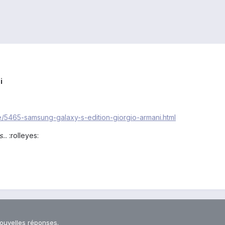
i
te/5465-samsung-galaxy-s-edition-giorgio-armani.html
s
... :rolleyes:
nouvelles réponses.