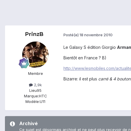
PrinzB
Posté(e)
18 novembre 2010
Le Galaxy S édition Giorgio
Arman
Bientôt en France ? B)
http://www.lesmobiles.com/actuali
Membre
Bizarre: il est plus
carré & 4 bouton
2,9k
Lieu
95
Marque:
HTC
Modèle:
U11
Archivé
Ce sujet est désormais archivé et ne peut plus recevoir de 