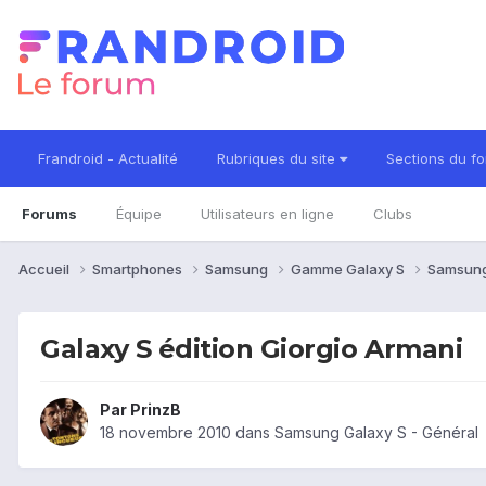
Frandroid - Actualité
Rubriques du site
Sections du f
Forums
Équipe
Utilisateurs en ligne
Clubs
Accueil
Smartphones
Samsung
Gamme Galaxy S
Samsung
Galaxy S édition Giorgio Armani
Par
PrinzB
18 novembre 2010
dans
Samsung Galaxy S - Général