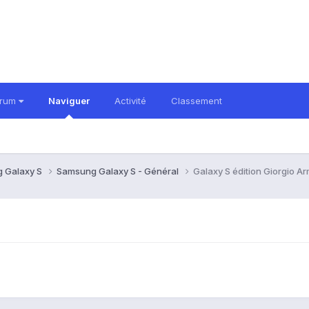
orum
Naviguer
Activité
Classement
 Galaxy S
Samsung Galaxy S - Général
Galaxy S édition Giorgio A