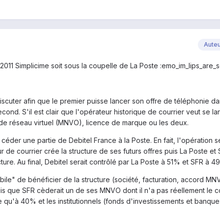
Aute
 2011 Simplicime soit sous la coupelle de La Poste :emo_im_lips_are_
discuter afin que le premier puisse lancer son offre de téléphonie d
cond. S'il est clair que l'opérateur historique de courrier veut se lan
 de réseau virtuel (MNVO), licence de marque ou les deux.
éder une partie de Debitel France à la Poste. En fait, l'opération s
ur de courrier crée la structure de ses futurs offres puis La Poste et
cture. Au final, Debitel serait contrôlé par La Poste à 51% et SFR à 4
ile" de bénéficier de la structure (société, facturation, accord MNV
dis que SFR cèderait un de ses MNVO dont il n'a pas réellement le c
 qu'à 40% et les institutionnels (fonds d'investissements et banque