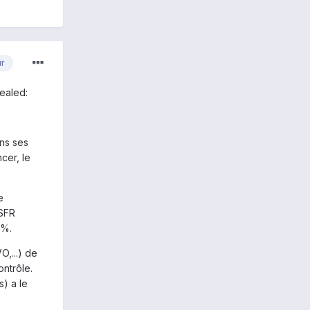
ur
sealed:
ans ses
cer, le
e
 SFR
9%.
O,...) de
ontrôle.
s) a le