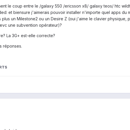
ent le coup entre le /galaxy 550 /ericsson x8/ galaxy teos/ htc wildfi
: et biensure j'aimerais pouvoir installer n'importe quel apps du ma
ais plus un Milestone2 ou un Desire Z (oui j'aime le clavier physique,
L aevc une subvention opérateur)?
re? La 3G+ est-elle correcte?
s réponses.
RTS