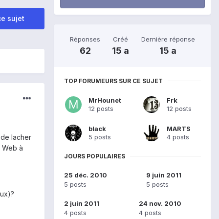
e sujet
Réponses
Créé
Dernière réponse
62
15 a
15 a
TOP FORUMEURS SUR CE SUJET
MrHounet
Frk
12 posts
12 posts
black
MARTS
5 posts
4 posts
 de lacher
ll Web à
JOURS POPULAIRES
25 déc. 2010
9 juin 2011
5 posts
5 posts
eux)?
2 juin 2011
24 nov. 2010
4 posts
4 posts