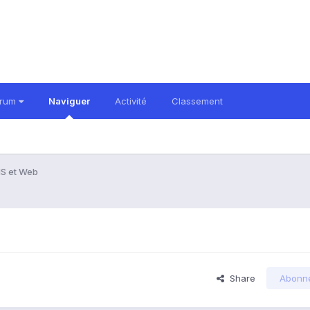
orum
Naviguer
Activité
Classement
MS et Web
Share
Abonn