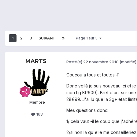
1
2
3
SUIVANT
Page 1 sur 3
MARTS
Posté(e)
22 novembre 2010
(modifié)
Coucou a tous et toutes :P
Donc voilà je suis nouveau ici et j
mon Lg KP600). Bref étant sur une o
28€99. J'ai lu que la 3g+ était limi
Membre
Mes questions donc:
168
1/ cela vaut -il le coup que j'adhé
2/si non la qu'elle me conseilleri