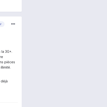
ur
 la 3G+.
re
ns pièces
llimité.
t déjà