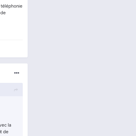
 téléphonie
 de
vec la
it de