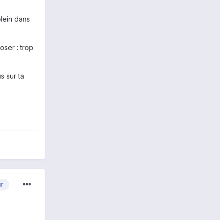
plein dans
oser : trop
s sur ta
ur