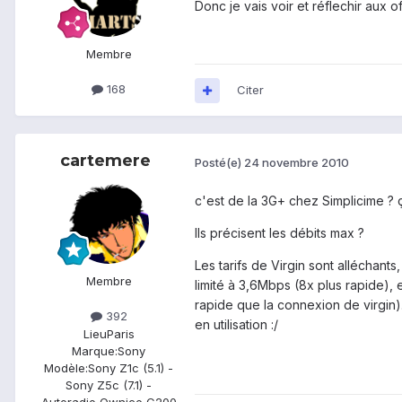
Donc je vais voir et réflechir aux of
Membre
168
Citer
cartemere
Posté(e)
24 novembre 2010
c'est de la 3G+ chez Simplicime ? ç
Ils précisent les débits max ?
Les tarifs de Virgin sont alléchant
Membre
limité à 3,6Mbps (8x plus rapide),
rapide que la connexion de virgin)
392
en utilisation :/
Lieu
Paris
Marque:
Sony
Modèle:
Sony Z1c (5.1) -
Sony Z5c (7.1) -
Autoradio Ownice C200