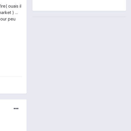
re( ouais il
rket ) ...
 pour peu