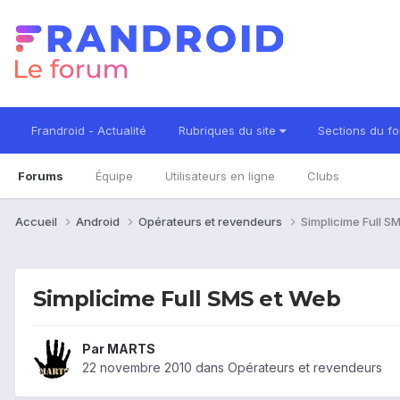
Frandroid - Actualité
Rubriques du site
Sections du f
Forums
Équipe
Utilisateurs en ligne
Clubs
Accueil
Android
Opérateurs et revendeurs
Simplicime Full S
Simplicime Full SMS et Web
Par
MARTS
22 novembre 2010
dans
Opérateurs et revendeurs