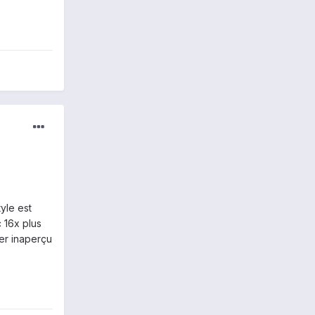
yle est
 16x plus
ser inaperçu