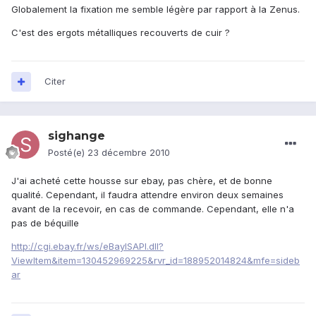
Globalement la fixation me semble légère par rapport à la Zenus.
C'est des ergots métalliques recouverts de cuir ?
Citer
sighange
Posté(e)
23 décembre 2010
J'ai acheté cette housse sur ebay, pas chère, et de bonne
qualité. Cependant, il faudra attendre environ deux semaines
avant de la recevoir, en cas de commande. Cependant, elle n'a
pas de béquille
http://cgi.ebay.fr/ws/eBayISAPI.dll?
ViewItem&item=130452969225&rvr_id=188952014824&mfe=sideb
ar