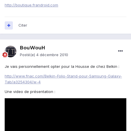
http://boutique.frandroid.com
Citer
BouWouH
Posté(e)
4 décembre 2010
Je vais personnellement opter pour la Housse de chez Belkin :
http://www.fnac.com/Belkin-Folio-Stand-pour-Samsung-Galaxy-
Tab/a3254304/w-4
Une video de présentation :