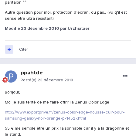
pantalon ^^
Autre question pour moi, protection d'écran, ou pas.. (vu q'il est
sensé être ultra résistant)
Modifié
23 décembre 2010
par Urzhiataer
Citer
ppahtde
Posté(e)
23 décembre 2010
Bonjour,
Moi je suis tenté de me faire offrir la Zenus Color Edge
http://www.exportprive.fr/zenus-color-edge-housse-cuir-pour-
samsung-galaxy-noir-orange-p-14527.html
55 € me semble être un prix raisonnable car il y a la dragonne et
le stand.