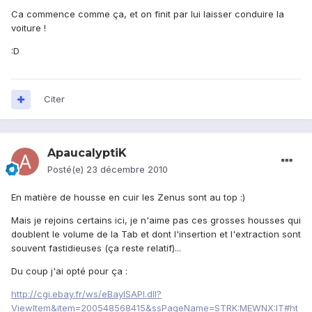
Ca commence comme ça, et on finit par lui laisser conduire la
voiture !
:D
Citer
ApaucalyptiK
Posté(e)
23 décembre 2010
En matière de housse en cuir les Zenus sont au top :)
Mais je rejoins certains ici, je n'aime pas ces grosses housses qui
doublent le volume de la Tab et dont l'insertion et l'extraction sont
souvent fastidieuses (ça reste relatif)...
Du coup j'ai opté pour ça :
http://cgi.ebay.fr/ws/eBayISAPI.dll?
ViewItem&item=200548568415&ssPageName=STRK:MEWNX:IT#ht