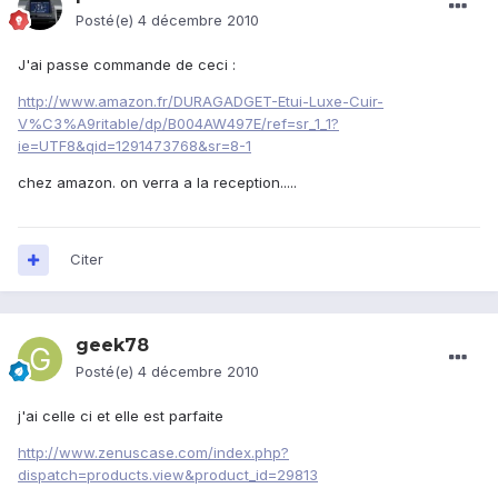
Posté(e)
4 décembre 2010
J'ai passe commande de ceci :
http://www.amazon.fr/DURAGADGET-Etui-Luxe-Cuir-
V%C3%A9ritable/dp/B004AW497E/ref=sr_1_1?
ie=UTF8&qid=1291473768&sr=8-1
chez amazon. on verra a la reception.....
Citer
geek78
Posté(e)
4 décembre 2010
j'ai celle ci et elle est parfaite
http://www.zenuscase.com/index.php?
dispatch=products.view&product_id=29813